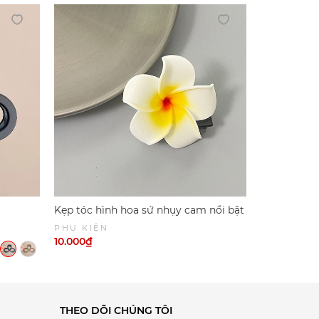
Kẹp tóc hình hoa sứ nhụy cam nổi bật
Kẹp tóc hì
PK093
lịch dành 
PHỤ KIỆN
PHỤ KIỆN
10.000₫
15.000₫
THEO DÕI CHÚNG TÔI