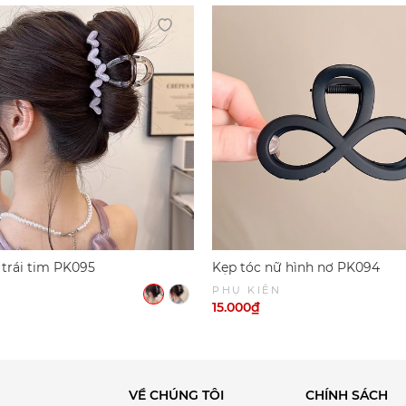
 trái tim PK095
Kẹp tóc nữ hình nơ PK094
PHỤ KIỆN
15.000₫
VỀ CHÚNG TÔI
CHÍNH SÁCH