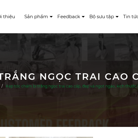
i thiệu
Sản phẩm
Feedback
Bộ sưu tập
Tin tứ
Kẹp tóc chấm bi trắng ngọc trai cao cấp, đẹp và ngọt ngào, kích thước