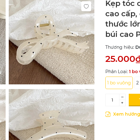
Kẹp tóc 
cao cấp,
thước lớ
búi cao 
Thương hiệu:
D
25.000
Phân Loại:
1 bo
1 bo vuông
2
–
+
Xem hướng 