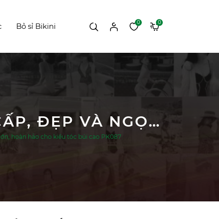
0
0
c
Bỏ sỉ Bikini
KẸP TÓC CHẤM BI TRẮNG NGỌC TRAI CAO CẤP, ĐẸP VÀ NGỌT NGÀO, KÍCH THƯỚC LỚN, HOÀN HẢO CHO KIỂU TÓC BÚI CAO PK087
 lớn, hoàn hảo cho kiểu tóc búi cao PK087