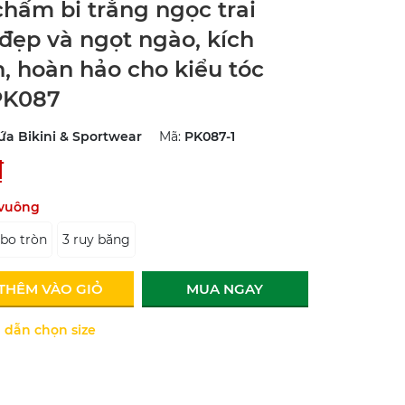
chấm bi trắng ngọc trai
 đẹp và ngọt ngào, kích
n, hoàn hảo cho kiểu tóc
PK087
ứa Bikini & Sportwear
Mã:
PK087-1
₫
 vuông
 bo tròn
3 ruy băng
THÊM VÀO GIỎ
MUA NGAY
dẫn chọn size