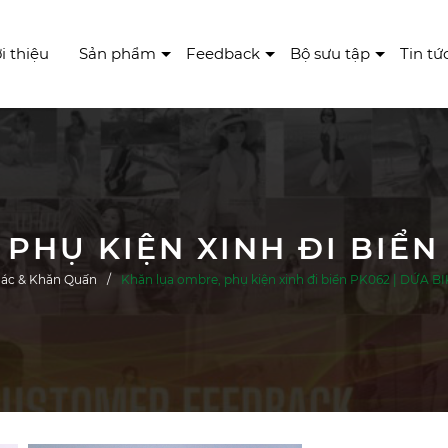
i thiệu
Sản phẩm
Feedback
Bộ sưu tập
Tin tứ
ác & Khăn Quấn
Khăn lụa ombre, phụ kiện xinh đi biển PK062 | DỨA