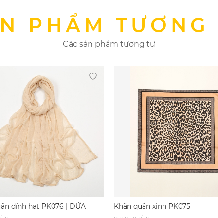
N PHẨM TƯƠNG
Các sản phẩm tương tự
ấn đính hạt PK076 | DỨA
Khăn quấn xinh PK075
 & SPORTWEAR