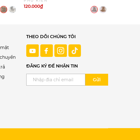
PHỤ KIỆN
PHỤ KIỆN
120.000₫
160.000₫
THEO DÕI CHÚNG TÔI
 mật
 chuyển
ĐĂNG KÝ ĐỂ NHẬN TIN
trả
ng
Gửi