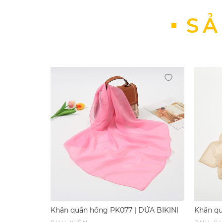
SẢ
Khăn quấn hồng PK077 | DỨA BIKINI
Khăn qu
& SPORTWEAR
BIKINI