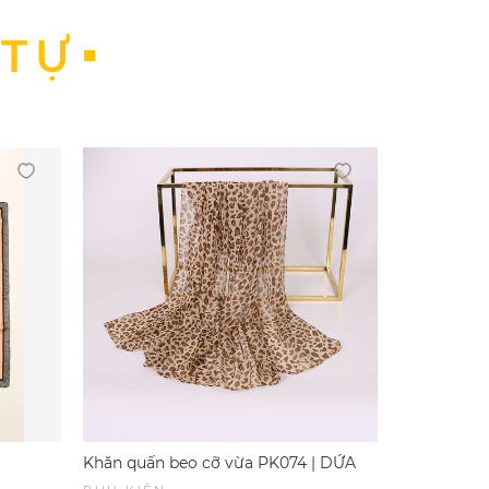
 TỰ
Khăn quấn beo cỡ vừa PK074 | DỨA
Khăn quấn 
BIKINI & SPORTWEAR
BIKINI & 