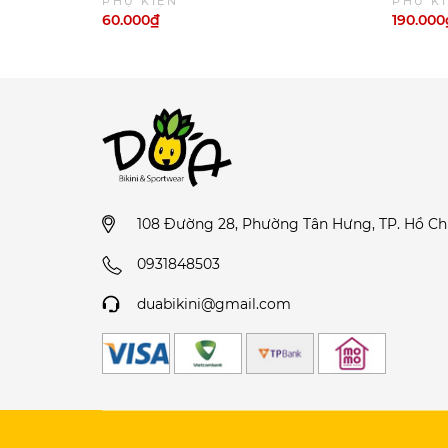
PHỤ KIỆN
PHỤ K
60.000₫
190.000
108 Đường 28, Phường Tân Hưng, TP. Hồ Ch
0931848503
duabikini@gmail.com