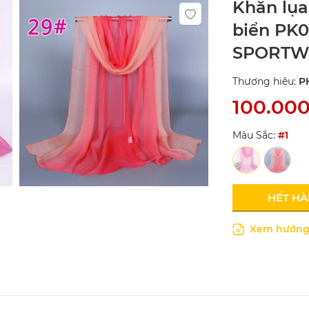
Khăn lụa
biển PK0
SPORTW
Thương hiệu:
P
100.00
Màu Sắc:
#1
HẾT H
Xem hướng 