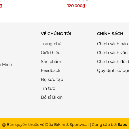
IỆN
PHỤ KIỆN
₫
120.000₫
VỀ CHÚNG TÔI
CHÍNH SÁCH
Trang chủ
Chính sách bảo
Giới thiệu
Chính sách vận
Sản phẩm
Chính sách đổi 
í Minh
Feedback
Quy định sử dụ
Bộ sưu tập
Tin tức
Bỏ sỉ Bikini
@ Bản quyền thuộc về Dứa Bikini & Sportwear
|
Cung cấp bởi
Sapo