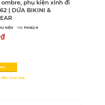
 ombre, phụ kiện xinh đi
62 | DỨA BIKINI &
EAR
HỤ KIỆN
Mã:
PK062-#
0₫
ÀNG
dẫn chọn size