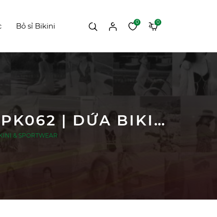
0
0
c
Bỏ sỉ Bikini
KHĂN LỤA OMBRE, PHỤ KIỆN XINH ĐI BIỂN PK062 | DỨA BIKINI & SPORTWEAR
 BIKINI & SPORTWEAR