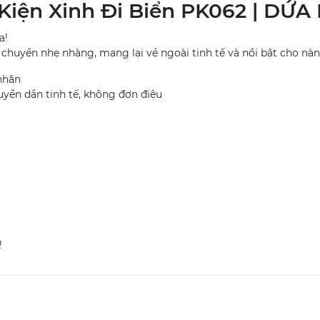
Kiện Xinh Đi Biển PK062 | DỨ
a!
huyển nhẹ nhàng, mang lại vẻ ngoài tinh tế và nổi bật cho nà
nhăn
yển dần tinh tế, không đơn điệu
!