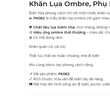
Khăn Lụa Ombre, Phụ 
Biến hóa phong cách chỉ với một chiếc khăn lụ
💫
PK062
là mẫu khăn lụa ombre với gam màu c
💖
Chất liệu lụa mềm nhẹ
, mịn màng, không 
🎨
Hiệu ứng ombre thời thượng
– màu sắc chu
🧣 Có thể dùng làm:
Khăn quấn cổ, cài tóc
Thắt túi, thắt eo hoặc choàng nhẹ đi biển
Mix cùng bikini tạo phong cách riêng
📌 Mã sản phẩm:
PK062
📏 Kích thước: Vừa vặn để biến tấu đa năng
📷 Rất hợp lên hình sống ảo đi biển, picnic, cafe