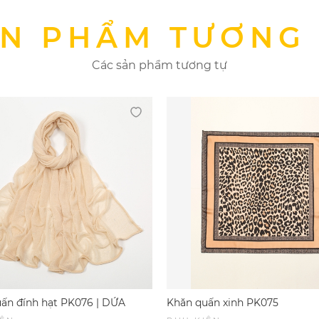
N PHẨM TƯƠNG
Các sản phẩm tương tự
ấn đính hạt PK076 | DỨA
Khăn quấn xinh PK075
 & SPORTWEAR