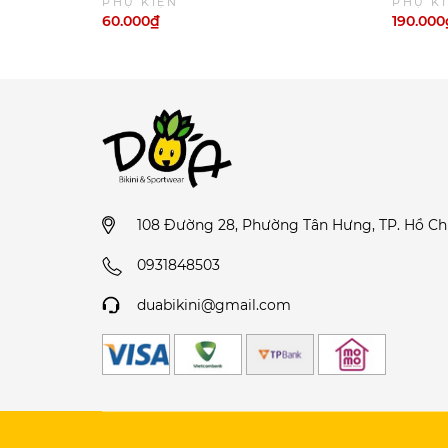
PHỤ KIỆN
PHỤ K
60.000₫
190.000
108 Đường 28, Phường Tân Hưng, TP. Hồ Ch
0931848503
duabikini@gmail.com