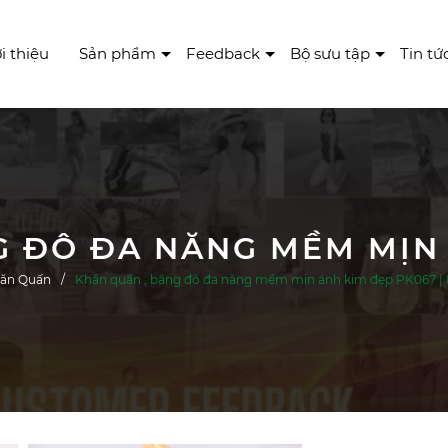
i thiệu
Sản phẩm
Feedback
Bộ sưu tập
Tin tứ
hăn Quấn
Khăn quấn , băng đô đa năng mềm mịn ánh kim đẹp PK067 