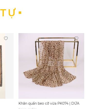
 TỰ
Khăn quấn beo cỡ vừa PK074 | DỨA
Khăn quấn 
BIKINI & SPORTWEAR
BIKINI & 