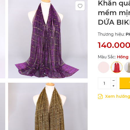
Khăn quấ
mềm mịn
DỨA BIK
Thương hiệu:
P
140.00
Màu Sắc:
Hồng
–
+
Xem hướng 