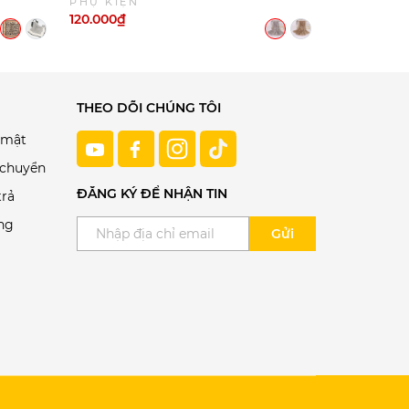
PHỤ KIỆN
PHỤ KIỆN
120.000₫
160.000₫
THEO DÕI CHÚNG TÔI
 mật
 chuyển
ĐĂNG KÝ ĐỂ NHẬN TIN
trả
ng
Gửi