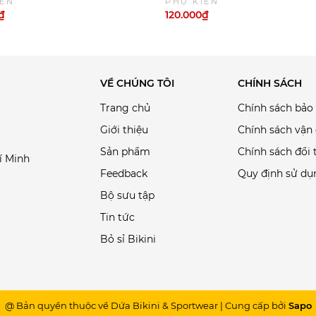
IỆN
PHỤ KIỆN
₫
120.000₫
VỀ CHÚNG TÔI
CHÍNH SÁCH
Trang chủ
Chính sách bảo
Giới thiệu
Chính sách vận
Sản phẩm
Chính sách đổi 
í Minh
Feedback
Quy định sử dụ
Bộ sưu tập
Tin tức
Bỏ sỉ Bikini
@ Bản quyền thuộc về Dứa Bikini & Sportwear
|
Cung cấp bởi
Sapo