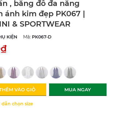
n , băng đô đa năng
 ánh kim đẹp PK067 |
INI & SPORTWEAR
HỤ KIỆN
Mã:
PK067-D
0₫
THÊM VÀO GIỎ
MUA NGAY
dẫn chọn size