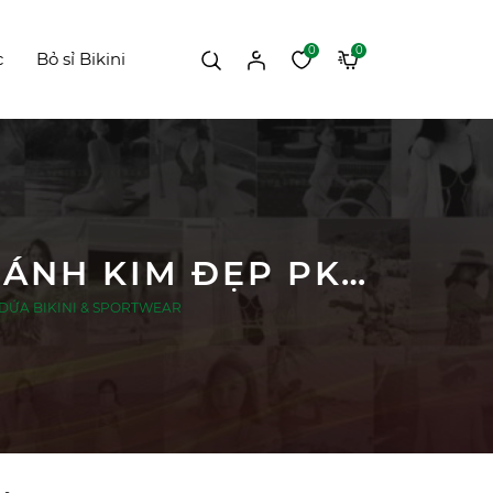
0
0
c
Bỏ sỉ Bikini
KHĂN QUẤN , BĂNG ĐÔ ĐA NĂNG MỀM MỊN ÁNH KIM ĐẸP PK067 | DỨA BIKINI & SPORTWEAR
| DỨA BIKINI & SPORTWEAR