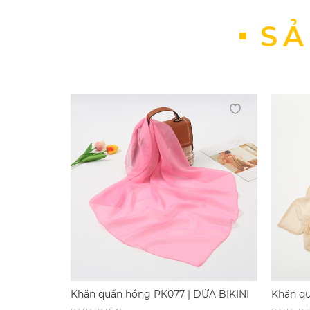
SẢ
Khăn quấn hồng PK077 | DỨA BIKINI
Khăn qu
& SPORTWEAR
BIKINI