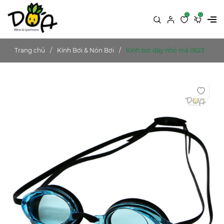
0
0
Trang chủ
Kính Bơi & Nón Bơi
Kính bơi dây nhỏ mã 0623