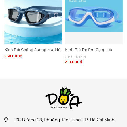
Kính Bơi Chống Sương Mù, Nét
Kính Bơi Trẻ Em Gọng Lớn
KB1
Chống Nước KB13
250.000₫
PHỤ KIỆN
210.000₫
108 Đường 28, Phường Tân Hưng, TP. Hồ Chí Minh