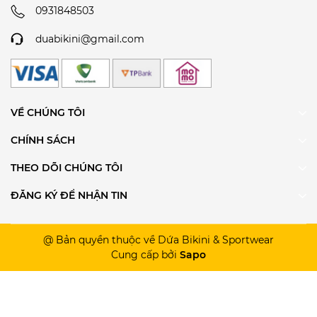
0931848503
duabikini@gmail.com
VỀ CHÚNG TÔI
CHÍNH SÁCH
THEO DÕI CHÚNG TÔI
ĐĂNG KÝ ĐỂ NHẬN TIN
@ Bản quyền thuộc về Dứa Bikini & Sportwear
Cung cấp bởi
Sapo