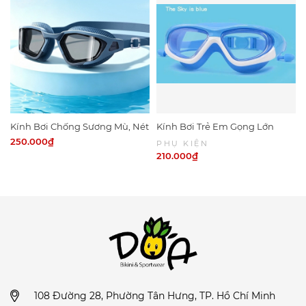
Kính Bơi Chống Sương Mù, Nét
Kính Bơi Trẻ Em Gọng Lớn
KB1
Chống Nước KB13
250.000₫
PHỤ KIỆN
210.000₫
108 Đường 28, Phường Tân Hưng, TP. Hồ Chí Minh