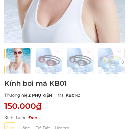
Kính bơi mã KB01
Thương hiệu:
PHỤ KIỆN
Mã:
KB01-D
150.000₫
Kích thước:
Đen
Đen
Hồng
Đỏ Đất
Umbre