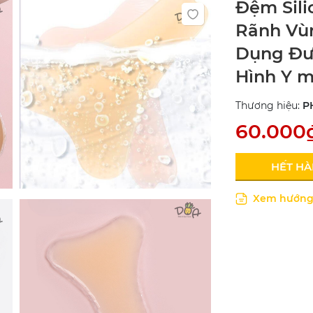
Đệm Sili
Rãnh Vù
Dụng Đư
Hình Y 
Thương hiệu:
P
60.000
HẾT H
Xem hướng 