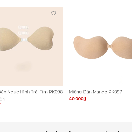
án Ngực Hình Trái Tim PK098
Miếng Dán Mango PK097
40.000₫
IỆN
₫