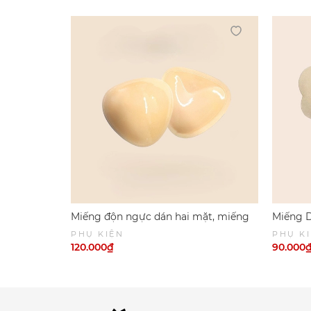
Miếng độn ngực dán hai mặt, miếng
Miếng D
độn ngực tam giác 3D PK099
PHỤ KIỆN
PHỤ K
120.000₫
90.000