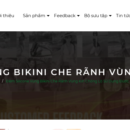
i thiệu
Sản phẩm
Feedback
Bộ sưu tập
Tin tứ
Đệm Silicone Vùng Bikini Che Rãnh Vùng Kín Chống Lộ Sử Dụng Được