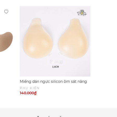
Miếng dán ngực silicon ôm sát nâng
Miếng dán 
v1 hình chiếc thìa, không lộ có khóa
chắn, nâng 
PHỤ KIỆN
PHỤ KIỆN
cài
140.000₫
155.000₫