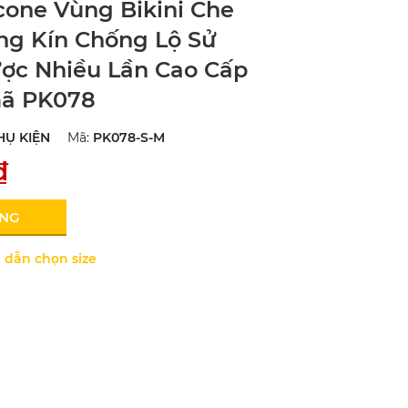
cone Vùng Bikini Che
ng Kín Chống Lộ Sử
ợc Nhiều Lần Cao Cấp
mã PK078
HỤ KIỆN
Mã:
PK078-S-M
₫
ÀNG
dẫn chọn size