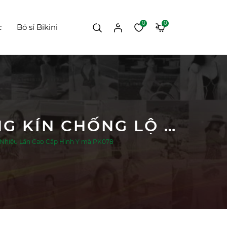
0
0
c
Bỏ sỉ Bikini
ĐỆM SILICONE VÙNG BIKINI CHE RÃNH VÙNG KÍN CHỐNG LỘ SỬ DỤNG ĐƯỢC NHIỀU LẦN CAO CẤP HÌNH Y MÃ PK078
 Nhiều Lần Cao Cấp Hình Y mã PK078