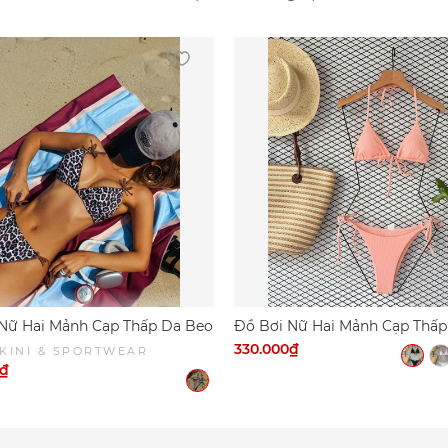
Nữ Hai Mảnh Cạp Thấp Da Beo
Đồ Bơi Nữ Hai Mảnh Cạp Thấp
u Sexy | DỨA BIKINI &
Thun Gân | DỨA BIKINI &
330.000₫
KINI & SPORTWEAR
WEAR
SPORTWEAR
0₫