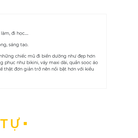
àm, đi học....
ng, sáng tạo.
g những chiếc mũ đi biển dường như đẹp hơn
g phục như bikini, váy maxi dài, quần sooc áo
 thật đơn giản trở nên nổi bật hơn với kiểu
 TỰ