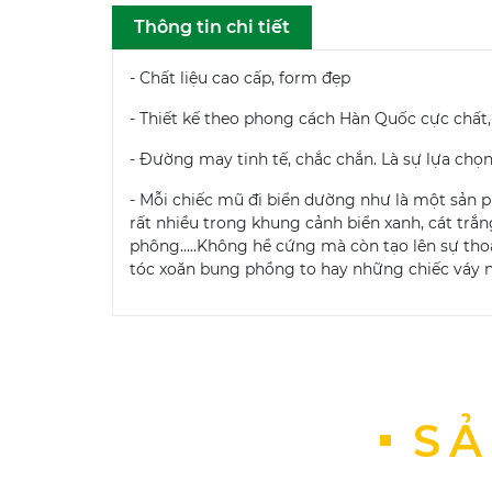
Thông tin chi tiết
- Chất liệu cao cấp, form đẹp
- Thiết kế theo phong cách Hàn Quốc cực chất, t
- Đường may tinh tế, chắc chắn. Là sự lựa chọ
- Mỗi chiếc mũ đi biển dường như là một sản 
rất nhiều trong khung cảnh biển xanh, cát trắ
phông.....Không hề cứng mà còn tạo lên sự tho
tóc xoăn bung phồng to hay những chiếc váy 
SẢ