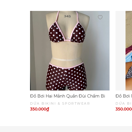
Đồ Bơi Hai Mảnh Quần Đùi Chấm Bi
Đồ Bơi 
Viền Hồng
Phối Nâ
DỨA BIKINI & SPORTWEAR
DỨA BI
SPORT
350.000₫
350.00