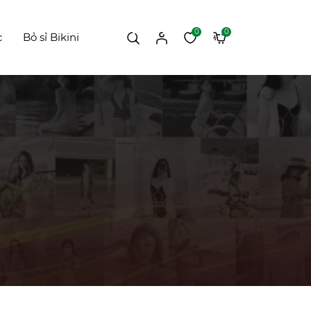
0
0
c
Bỏ sỉ Bikini