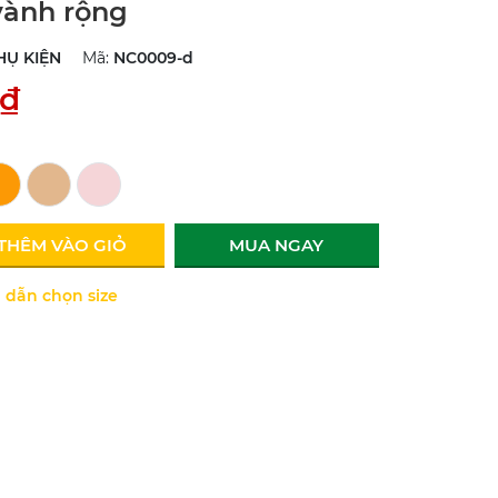
vành rộng
HỤ KIỆN
Mã:
NC0009-d
0₫
THÊM VÀO GIỎ
MUA NGAY
dẫn chọn size