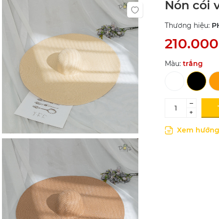
Nón cói 
Thương hiệu:
P
210.00
Màu:
trắng
–
+
Xem hướng 