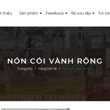
i thiệu
Sản phẩm
Feedback
Bộ sưu tập
Tin tứ
NÓN CÓI VÀNH RỘNG
Trang chủ
Hàng Mới Về
Nón cói vành rộng