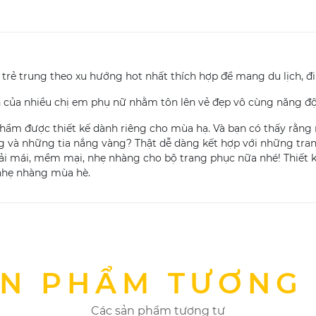
rẻ trung theo xu hướng hot nhất thích hợp để mang du lịch, đi l
n của nhiều chị em phụ nữ nhằm tôn lên vẻ đẹp vô cùng năng độ
phẩm được thiết kế dành riêng cho mùa hạ. Và bạn có thấy rằn
ng và những tia nắng vàng? Thật dễ dàng kết hợp với những tran
ải mái, mềm mại, nhẹ nhàng cho bộ trang phục nữa nhé! Thiết kế
nhẹ nhàng mùa hè.
N PHẨM TƯƠNG
Các sản phẩm tương tự