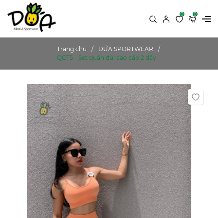
0
0
Trang chủ
DỨA SPORTWEAR
QCT5 - Set quần đùi cao cấp 2 dây