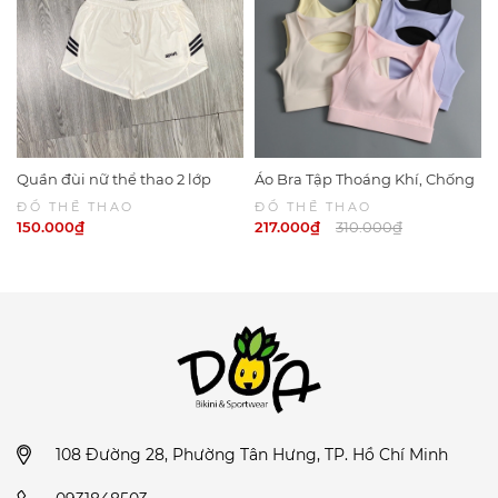
Quần đùi nữ thể thao 2 lớp
Áo Bra Tập Thoáng Khí, Chống
Sport 6049
Sốc Khi CHạy Bộ 6047 | DỨA
ĐỒ THỂ THAO
ĐỒ THỂ THAO
BIKINI & SPORTWEAR
150.000₫
217.000₫
310.000₫
108 Đường 28, Phường Tân Hưng, TP. Hồ Chí Minh