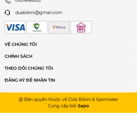
0931848503
duabikini@gmail.com
VỀ CHÚNG TÔI
CHÍNH SÁCH
THEO DÕI CHÚNG TÔI
ĐĂNG KÝ ĐỂ NHẬN TIN
@ Bản quyền thuộc về Dứa Bikini & Sportwear
Cung cấp bởi
Sapo