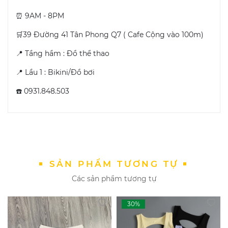
⏰ 9AM - 8PM
🛒39 Đường 41 Tân Phong Q7 ( Cafe Cộng vào 100m)
📍 Tầng hầm : Đồ thể thao
📍 Lầu 1 : Bikini/Đồ bơi
☎️ 0931.848.503
SẢN PHẨM TƯƠNG TỰ
Các sản phẩm tương tự