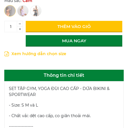
Màu sắc:
Cam
–
THÊM VÀO GIỎ
+
MUA NGAY
Xem hướng dẫn chọn size
Thông tin chi tiết
SET TẬP GYM, YOGA ĐÙI CAO CẤP - DỨA BIKINI &
SPORTWEAR
- Size: S M và L
- Chất vải: dệt cao cấp, co giãn thoải mái.
-----------------