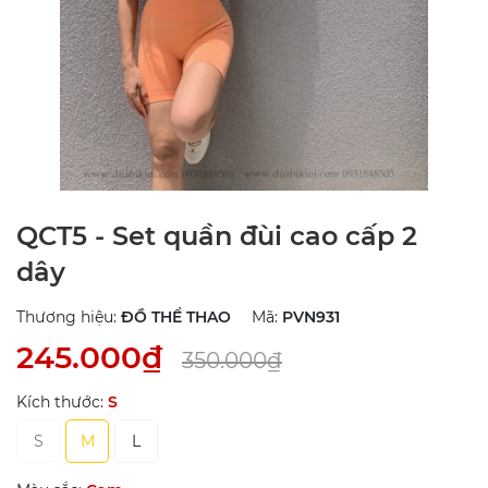
QCT5 - Set quần đùi cao cấp 2
dây
Thương hiệu:
ĐỒ THỂ THAO
Mã:
PVN931
245.000₫
350.000₫
Kích thước:
S
S
M
L