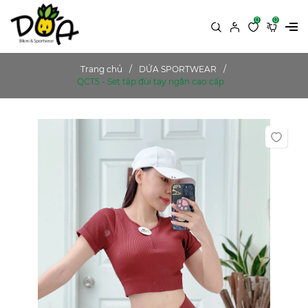
0
0
Trang chủ
DỨA SPORTWEAR
QCT5 - Set tập đùi tay ngắn cao cấp