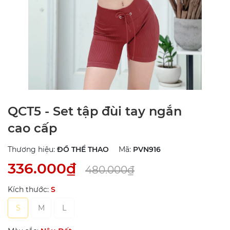
QCT5 - Set tập đùi tay ngắn
cao cấp
Thương hiệu:
ĐỒ THỂ THAO
Mã:
PVN916
336.000₫
480.000₫
Kích thước:
S
S
M
L