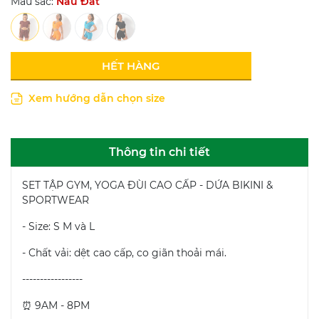
Màu sắc:
Nâu Đất
HẾT HÀNG
Xem hướng dẫn chọn size
Thông tin chi tiết
SET TẬP GYM, YOGA ĐÙI CAO CẤP - DỨA BIKINI &
SPORTWEAR
- Size: S M và L
- Chất vải: dệt cao cấp, co giãn thoải mái.
-----------------
⏰ 9AM - 8PM