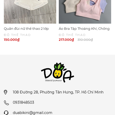
Quần đùi nữ thể thao 2 lớp
Áo Bra Tập Thoáng Khí, Chống
Sport 6049
Sốc Khi CHạy Bộ 6047 | DỨA
ĐỒ THỂ THAO
ĐỒ THỂ THAO
BIKINI & SPORTWEAR
150.000₫
217.000₫
310.000₫
108 Đường 28, Phường Tân Hưng, TP. Hồ Chí Minh
0931848503
duabikini@gmail.com