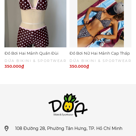
Đồ Bơi Hai Mảnh Quần Đùi
Đồ Bơi Nữ Hai Mảnh Cạp Thấp
Chấm Bi Viền Hồng
Da Beo Phối Nâu Sexy | DỨA
DỨA BIKINI & SPORTWEAR
DỨA BIKINI & SPORTWEAR
BIKINI & SPORTWEAR
350.000₫
350.000₫
108 Đường 28, Phường Tân Hưng, TP. Hồ Chí Minh