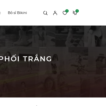
0
0
c
Bỏ sỉ Bikini
 PHỐI TRẮNG