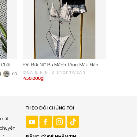
 Chất
Đồ Bơi Nữ Ba Mảnh Tông Màu Hàn
Đồ Bơi Nữ 
Quốc -CAROÉ SWIM | DỨA BIKINI &
Quyến Rũ- 
DỨA BIKINI & SPORTWEAR
DỨA BIKI
+10
SPORTWEAR
BIKINI & 
450.000₫
450.000₫
THEO DÕI CHÚNG TÔI
 mật
 chuyển
ĐĂNG KÝ ĐỂ NHẬN TIN