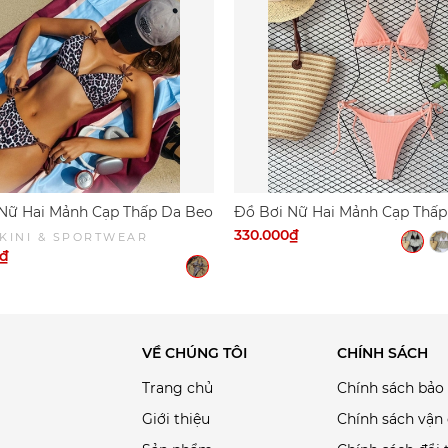
Nữ Hai Mảnh Cạp Thấp Da Beo
Đồ Bơi Nữ Hai Mảnh Cạp Thấp
u Sexy | DỨA BIKINI &
Thun Gân | DỨA BIKINI &
330.000₫
KINI & SPORTWEAR
WEAR
SPORTWEAR
0₫
VỀ CHÚNG TÔI
CHÍNH SÁCH
Trang chủ
Chính sách bảo
Giới thiệu
Chính sách vận