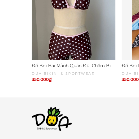
Đồ Bơi Hai Mảnh Quần Đùi Chấm Bi
Đồ Bơi 
Viền Hồng
Phối Nâ
DỨA BIKINI & SPORTWEAR
DỨA BI
SPORT
350.000₫
350.00