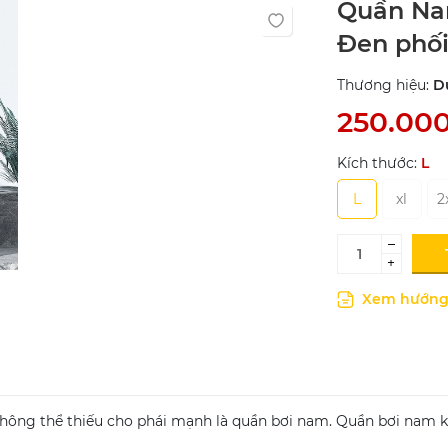
Quần Nam
Đen phối
Thương hiệu:
D
250.00
Kích thước:
L
L
xl
2
–
+
Xem hướng 
không thể thiếu cho phái mạnh là quần bơi nam. Quần bơi nam k