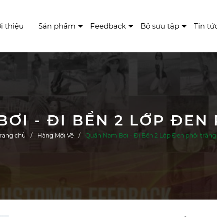
i thiệu
Sản phẩm
Feedback
Bộ sưu tập
Tin tứ
ƠI - ĐI BỂN 2 LỚP ĐEN
rang chủ
Hàng Mới Về
Quần Nam Bơi - Đi Bển 2 Lớp Đen phối trắng