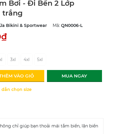
 Bơi - Đi Bển 2 Lớp
 trắng
ứa Bikini & Sportwear
Mã:
QN0006-L
0₫
xl
3xl
4xl
5xl
THÊM VÀO GIỎ
MUA NGAY
dẫn chọn size
hông chỉ giúp bạn thoải mái tắm biển, lặn biển