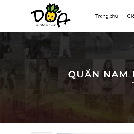
Trang chủ
Giớ
QUẦN NAM B
T