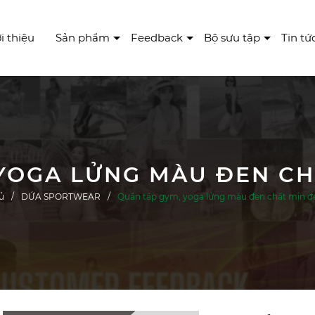
i thiệu
Sản phẩm
Feedback
Bộ sưu tập
Tin tứ
YOGA LỬNG MÀU ĐEN CH
ủ
DỨA SPORTWEAR
Quần tập gym, yoga lửng màu đen chất mịn đ