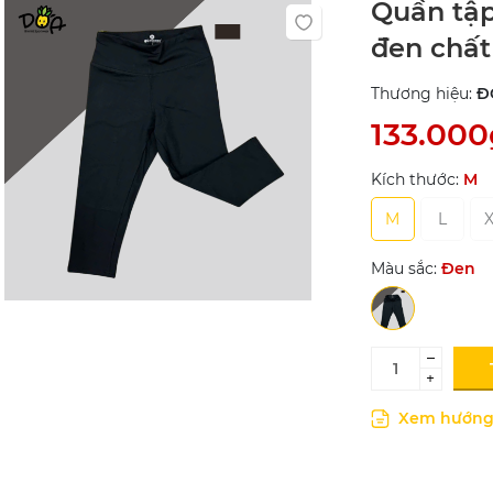
Quần tậ
đen chất
Thương hiệu:
Đ
133.000
Kích thước:
M
M
L
X
Màu sắc:
Đen
–
+
Xem hướng 