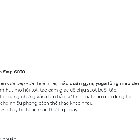
n Đẹp 6038
yện vừa đẹp vừa thoải mái, mẫu
quần gym, yoga lửng màu đe
m hút mồ hôi tốt, tạo cảm giác dễ chịu suốt buổi tập.
 tôn dáng nhưng vẫn đảm bảo sự linh hoạt cho mọi động tác.
 cho nhiều phong cách thể thao khác nhau.
tes, chạy bộ hoặc mặc thường ngày.
g chuẩn.