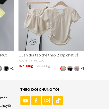
 Mút
Quần đùi tập thể theo 2 lớp chất vải
Áo Tập Tay 
s 6046 |
mềm mịn thoáng khí 6045
Thoáng Khí
ĐỒ THỂ THAO
ĐỒ THỂ T
147.000₫
161.000₫
210.000₫
2
+2
+3
THEO DÕI CHÚNG TÔI
 mật
 chuyển