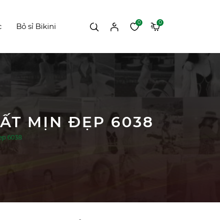
0
0
c
Bỏ sỉ Bikini
ẤT MỊN ĐẸP 6038
ẹp 6038