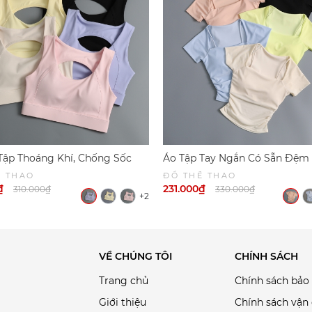
Tập Thoáng Khí, Chống Sốc
Áo Tập Tay Ngắn Có Sẵn Đệm
y Bộ 6047 | DỨA BIKINI &
Đúc, Áo Tập Yoga, Gym, Pilate
Ể THAO
ĐỒ THỂ THAO
WEAR
DỨA BIKINI & SPORTWEAR
₫
231.000₫
310.000₫
330.000₫
+2
VỀ CHÚNG TÔI
CHÍNH SÁCH
Trang chủ
Chính sách bảo
Giới thiệu
Chính sách vận