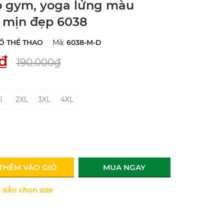
p gym, yoga lửng màu
 mịn đẹp 6038
Ồ THỂ THAO
Mã:
6038-M-D
₫
190.000₫
l
2XL
3XL
4XL
THÊM VÀO GIỎ
MUA NGAY
dẫn chọn size