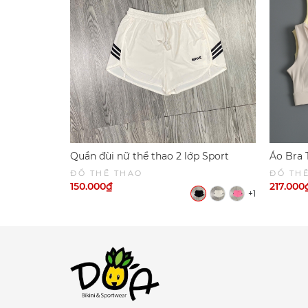
Quần đùi nữ thể thao 2 lớp Sport
Áo Bra 
6049
Khi CHạ
ĐỒ THỂ THAO
ĐỒ TH
SPORT
150.000₫
217.000
+1