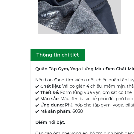
Thông tin chi tiết
Quần Tập Gym, Yoga Lửng Màu Đen Chất Mị
Nếu bạn đang tìm kiếm một chiếc quần tập lu
✔️
Chất liệu:
Vải co giãn 4 chiều, mềm mịn, thấ
✔️
Thiết kế:
Form lửng vừa vặn, ôm sát cơ thể,
✔️
Màu sắc:
Màu đen basic dễ phối đồ, phù hợp
✔️
Ứng dụng:
Phù hợp cho tập gym, yoga, pila
✔️
Mã sản phẩm:
6038
Điểm nổi bật:
Cạp cao ôm nhẹ vòng eo, hỗ trợ định hình dán