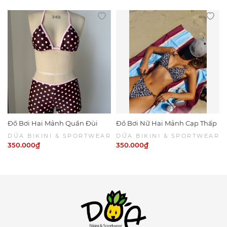
Đồ Bơi Hai Mảnh Quần Đùi
Đồ Bơi Nữ Hai Mảnh Cạp Thấp
Chấm Bi Viền Hồng
Da Beo Phối Nâu Sexy | DỨA
DỨA BIKINI & SPORTWEAR
DỨA BIKINI & SPORTWEAR
BIKINI & SPORTWEAR
350.000₫
350.000₫