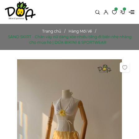
0
0
Trang chủ
Hàng Mới Về
SAND SKIRT - Chân váy nữ dáng xòe nhiều tầng đi biển nhẹ nhàng
cho mùa hè | DỨA BIKINI & SPORTWEAR