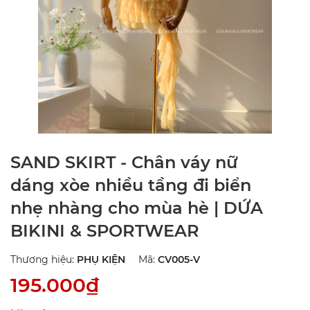
SAND SKIRT - Chân váy nữ
dáng xòe nhiều tầng đi biển
nhẹ nhàng cho mùa hè | DỨA
BIKINI & SPORTWEAR
Thương hiệu:
PHỤ KIỆN
Mã:
CV005-V
195.000₫