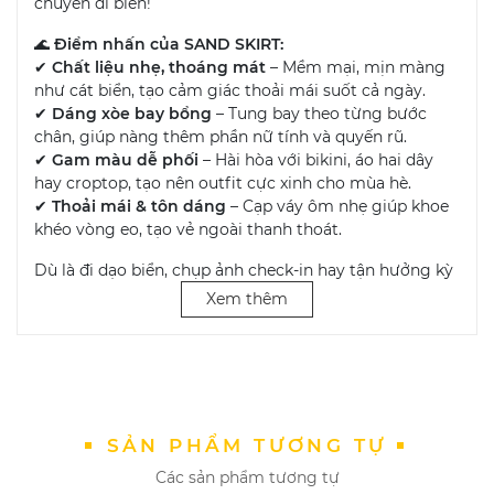
chuyến đi biển!
🌊
Điểm nhấn của SAND SKIRT:
✔
Chất liệu nhẹ, thoáng mát
– Mềm mại, mịn màng
như cát biển, tạo cảm giác thoải mái suốt cả ngày.
✔
Dáng xòe bay bổng
– Tung bay theo từng bước
chân, giúp nàng thêm phần nữ tính và quyến rũ.
✔
Gam màu dễ phối
– Hài hòa với bikini, áo hai dây
hay croptop, tạo nên outfit cực xinh cho mùa hè.
✔
Thoải mái & tôn dáng
– Cạp váy ôm nhẹ giúp khoe
khéo vòng eo, tạo vẻ ngoài thanh thoát.
Dù là đi dạo biển, chụp ảnh check-in hay tận hưởng kỳ
nghỉ tuyệt vời,
SAND SKIRT
sẽ là “must-have item”
Xem thêm
giúp nàng luôn cuốn hút!
🔥
Sẵn sàng đón nắng hè với SAND SKIRT? Đặt hàng
ngay hôm nay!
🔥
📍
DỨA BIKINI & SPORTWEAR
– Nơi tôn vinh vẻ đẹp
phái nữ 🌿✨
SẢN PHẨM TƯƠNG TỰ
Các sản phẩm tương tự