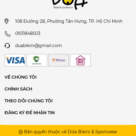
Vắt khô bằng cách nhẹ nhàng cuốn đồ bikini
của bạn vào một chiếc khăn tắm sạch, ấn nhẹ để
loại bỏ lượng nước thừa. Việc vắt đồ bơi bằng
tay theo cách thông thường chính là một trong
108 Đường 28, Phường Tân Hưng, TP. Hồ Chí Minh
các nguyên nhân khiến quần áo bơi của bạn
0931848503
nhanh giãn và hỏng.
Khi đã ép nước xong, hãy trải phẳng để quần
duabikini@gmail.com
áo tự khô.
Cách chọn size đồ bơi:
• Chọn Bảng Quy Đổi Kích Cỡ để lựa chọn size phù hợp
cho mình hoặc Inbox để được DỨA BIKINI &
VỀ CHÚNG TÔI
SPORTWEAR tư vấn nàng nhé.
CHÍNH SÁCH
THEO DÕI CHÚNG TÔI
ĐĂNG KÝ ĐỂ NHẬN TIN
@ Bản quyền thuộc về Dứa Bikini & Sportwear