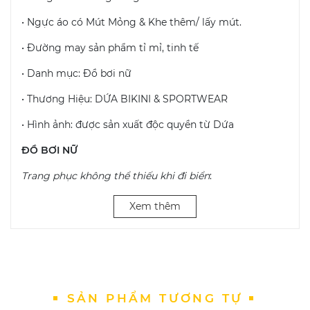
• Ngực áo có Mút Mỏng & Khe thêm/ lấy mút.
• Đường may sản phẩm tỉ mỉ, tinh tế
• Danh mục: Đồ bơi nữ
• Thương Hiệu: DỨA BIKINI & SPORTWEAR
• Hình ảnh: được sản xuất độc quyền từ Dứa
ĐỒ BƠI NỮ
Trang phục không thể thiếu khi đi biển
:
• Đối với các bạn gái, những bộ áo tắm, bikini sẽ là sự
Xem thêm
lựa chọn hoàn hảo cho những chuyến đi biển.
• Bikini được xem là trang phục thiết kế riêng cho việc
tắm biển.
• Những bộ bikini sẽ giúp các cô nàng cảm thấy thoải
mái và năng động hơn trong quá trình vui chơi.
SẢN PHẨM TƯƠNG TỰ