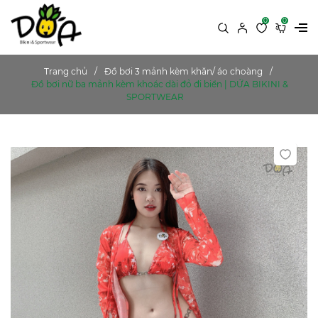
0
0
Trang chủ
Đồ bơi 3 mảnh kèm khăn/ áo choàng
Đồ bơi nữ ba mảnh kèm khoác dài đỏ đi biển | DỨA BIKINI &
SPORTWEAR