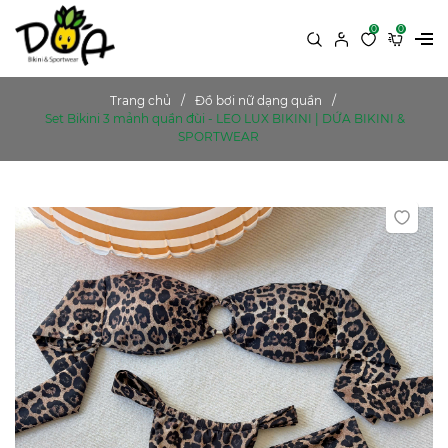
0
0
Trang chủ
Đồ bơi nữ dạng quần
Set Bikini 3 mảnh quần đùi - LEO LUX BIKINI | DỨA BIKINI &
SPORTWEAR