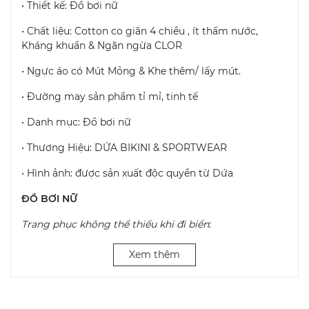
• Thiết kế: Đồ bơi nữ
• Chất liệu: Cotton co giãn 4 chiều , ít thấm nước,
Kháng khuẩn & Ngăn ngừa CLOR
• Ngực áo có Mút Mỏng & Khe thêm/ lấy mút.
• Đường may sản phẩm tỉ mỉ, tinh tế
• Danh mục: Đồ bơi nữ
• Thương Hiệu: DỨA BIKINI & SPORTWEAR
• Hình ảnh: được sản xuất độc quyền từ Dứa
ĐỒ BƠI NỮ
Trang phục không thể thiếu khi đi biển
:
• Đối với các bạn gái, những bộ áo tắm, bikini sẽ là sự
Xem thêm
lựa chọn hoàn hảo cho những chuyến đi biển.
• Bikini được xem là trang phục thiết kế riêng cho việc
tắm biển.