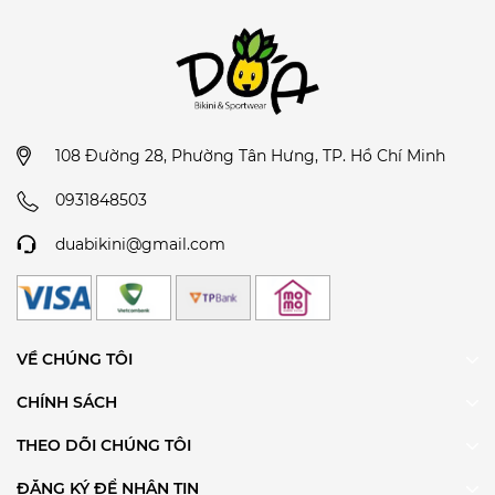
muỗng bột giặt ít chất tẩy hoặc giấm trắng.
Ngâm trong vòng ba mươi phút và giũ sạch
với nước lạnh.
Vắt khô bằng cách nhẹ nhàng cuốn đồ bikini
của bạn vào một chiếc khăn tắm sạch, ấn nhẹ để
loại bỏ lượng nước thừa. Việc vắt đồ bơi bằng
tay theo cách thông thường chính là một trong
108 Đường 28, Phường Tân Hưng, TP. Hồ Chí Minh
các nguyên nhân khiến quần áo bơi của bạn
0931848503
nhanh giãn và hỏng.
Khi đã ép nước xong, hãy trải phẳng để quần
duabikini@gmail.com
áo tự khô.
Cách chọn size đồ bơi:
• Chọn Bảng Quy Đổi Kích Cỡ để lựa chọn size phù hợp
cho mình hoặc Inbox để được DỨA BIKINI &
VỀ CHÚNG TÔI
SPORTWEAR tư vấn nàng nhé.
CHÍNH SÁCH
THEO DÕI CHÚNG TÔI
ĐĂNG KÝ ĐỂ NHẬN TIN