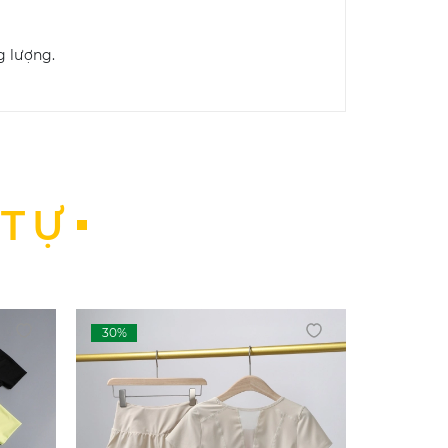
g lượng.
oáng của vải khi thực hành.
ga #dothethao #dotapnu
 TỰ