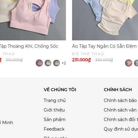
Tập Thoáng Khí, Chống Sốc
Áo Tập Tay Ngắn Có Sẵn Đệm
y Bộ 6047 | DỨA BIKINI &
Đúc, Áo Tập Yoga, Gym, Pilate
Ể THAO
ĐỒ THỂ THAO
WEAR
DỨA BIKINI & SPORTWEAR
₫
231.000₫
310.000₫
330.000₫
+2
VỀ CHÚNG TÔI
CHÍNH SÁCH
Trang chủ
Chính sách bảo
Giới thiệu
Chính sách vận
Sản phẩm
Chính sách đổi 
í Minh
Feedback
Quy định sử dụ