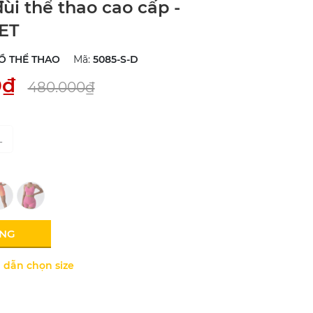
ùi thể thao cao cấp -
ET
Ồ THỂ THAO
Mã:
5085-S-D
0₫
480.000₫
L
ÀNG
dẫn chọn size