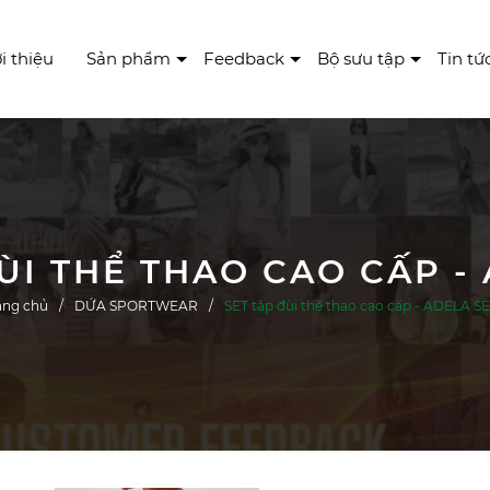
i thiệu
Sản phẩm
Feedback
Bộ sưu tập
Tin tứ
ÙI THỂ THAO CAO CẤP -
ang chủ
DỨA SPORTWEAR
SET tập đùi thể thao cao cấp - ADELA S