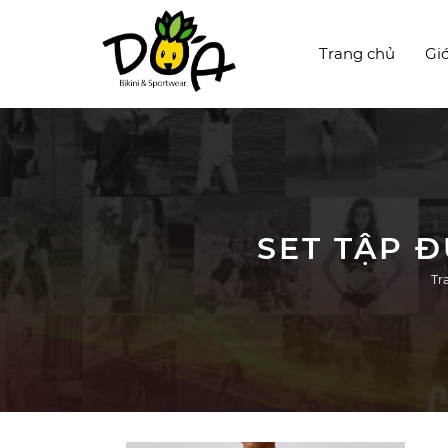
Trang chủ
Giớ
SET TẬP Đ
Tr