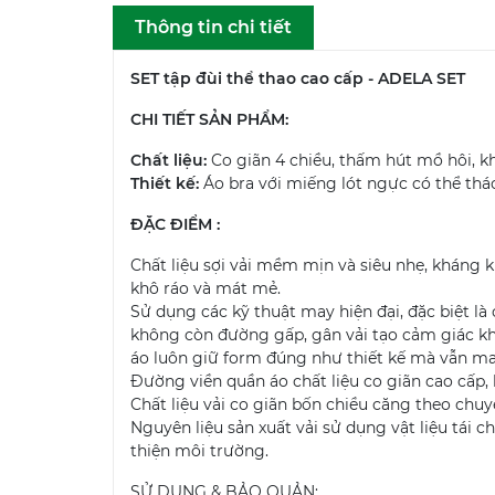
Thông tin chi tiết
SET tập đùi thể thao cao cấp - ADELA SET
CHI TIẾT SẢN PHẨM:
Chất liệu:
Co giãn 4 chiều, thấm hút mồ hôi, k
Thiết kế:
Áo bra với miếng lót ngực có thể tháo
ĐẶC ĐIỂM :
Chất liệu sợi vải mềm mịn và siêu nhẹ, kháng 
khô ráo và mát mẻ.
Sử dụng các kỹ thuật may hiện đại, đặc biệt là
không còn đường gấp, gân vải tạo cảm giác kh
áo luôn giữ form đúng như thiết kế mà vẫn man
Đường viền quần áo chất liệu co giãn cao cấp, 
Chất liệu vải co giãn bốn chiều căng theo chu
Nguyên liệu sản xuất vải sử dụng vật liệu tái
thiện môi trường.
SỬ DỤNG & BẢO QUẢN: