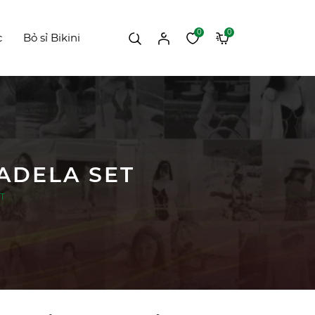
0
0
c
Bỏ sỉ Bikini
 ADELA SET
ET