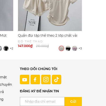
 Mút
Quần đùi tập thể theo 2 lớp chất vải
Áo Tập Tay 
s 6046 |
mềm mịn thoáng khí 6045
Thoáng Khí
ĐỒ THỂ THAO
ĐỒ THỂ T
147.000₫
161.000₫
210.000₫
2
+2
+3
THEO DÕI CHÚNG TÔI
 mật
 chuyển
ĐĂNG KÝ ĐỂ NHẬN TIN
trả
ng
Gửi