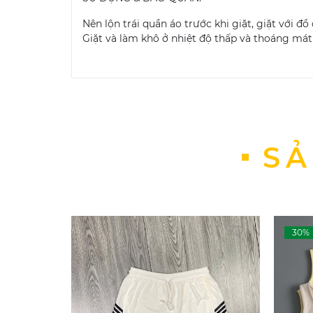
Nên lộn trái quần áo trước khi giặt, giặt với đ
Giặt và làm khô ở nhiệt độ thấp và thoáng mát
Luôn tránh sử dụng chất tẩy rửa, chất làm mềm
Không được giặt khô, giặt nước nóng và sấy ở 
#bra #bratap #bratapgym #aogymnu #aogym
SẢ