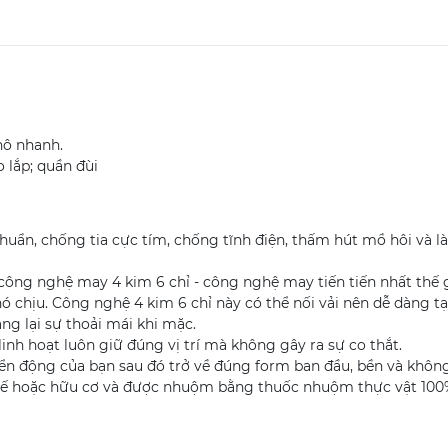
hô nhanh.
 lắp; quần đùi
khuẩn, chống tia cực tím, chống tĩnh điện, thấm hút mồ hôi và 
 công nghệ may 4 kim 6 chỉ - công nghệ may tiến tiến nhất thế 
ó chịu. Công nghệ 4 kim 6 chỉ này có thể nối vải nên dễ dàng 
g lại sự thoải mái khi mặc.
linh hoạt luôn giữ đúng vị trí mà không gây ra sự co thắt.
yển động của bạn sau đó trở về đúng form ban đầu, bền và không 
 chế hoặc hữu cơ và được nhuộm bằng thuốc nhuộm thực vật 100%,