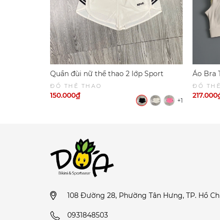
Quần đùi nữ thể thao 2 lớp Sport
Áo Bra 
6049
Khi CHạ
ĐỒ THỂ THAO
ĐỒ TH
SPORT
150.000₫
217.000
+1
108 Đường 28, Phường Tân Hưng, TP. Hồ Ch
0931848503