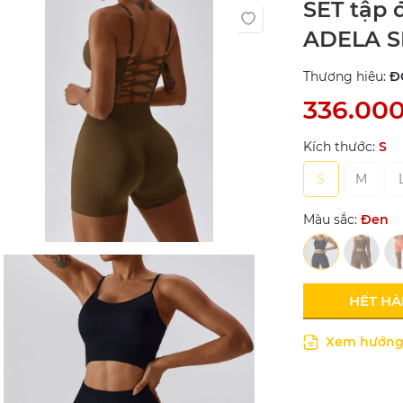
SET tập đ
ADELA S
Thương hiệu:
Đ
336.00
Kích thước:
S
S
M
Màu sắc:
Đen
HẾT H
Xem hướng 