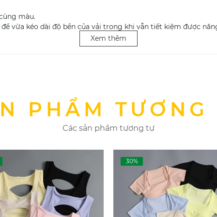
ồ cùng màu.
 để vừa kéo dài độ bền của vải trong khi vẫn tiết kiệm được năn
 vải – chúng có thể ức chế sự thấm hút và hạn chế sự thông th
Xem thêm
nhiệt độ cao.
 #aotap #aotapgym #gym #yoga #dotapgym #dotapyoga #yo
N PHẨM TƯƠNG
Các sản phẩm tương tự