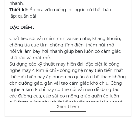
nhanh.
Thiết kế:
Áo bra với miếng lót ngực có thể tháo
lắp; quần dài
ĐẶC ĐIỂM :
Chất liệu sợi vải mềm mịn và siêu nhẹ, kháng khuẩn,
chống tia cực tím, chống tĩnh điện, thấm hút mồ
hôi và làm bay hơi nhanh giúp bạn luôn có cảm giác
khô ráo và mát mẻ.
Sử dụng các kỹ thuật may hiện đại, đặc biệt là công
nghệ may 4 kim 6 chỉ - công nghệ may tiến tiến nhất
thế giới hiện nay áp dụng cho quần áo thể thao: không
còn đường gấp, gân vải tạo cảm giác khó chịu. Công
nghệ 4 kim 6 chỉ này có thể nối vải nên dễ dàng tạo
các đường cua, cúp sát eo mông giúp quần áo luôn
giữ form đúng như thiết kế mà vẫn mang lại sự thoải
Xem thêm
mái khi mặc.
Đường viền quần áo chất liệu co giãn cao cấp, linh
hoạt luôn giữ đúng vị trí mà không gây ra sự co thắt.
Chất liệu vải co giãn bốn chiều căng theo chuyển động
của bạn sau đó trở về đúng form ban đầu, bền và