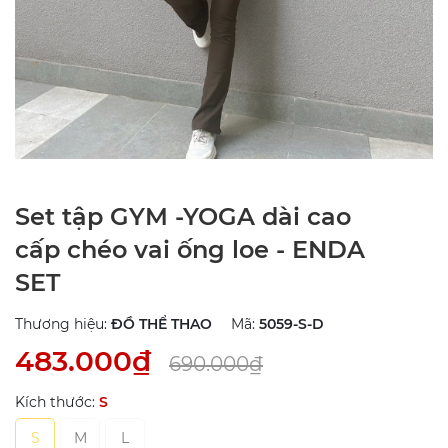
Set tập GYM -YOGA dài cao
cấp chéo vai ống loe - ENDA
SET
Thương hiệu:
ĐỒ THỂ THAO
Mã:
5059-S-D
483.000₫
690.000₫
Kích thước:
S
S
M
L