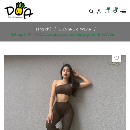
0
0
Trang chủ
DỨA SPORTWEAR
Set tập GYM -YOGA dài cao cấp chéo vai ống loe - ENDA SET