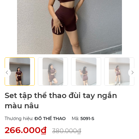
Set tập thể thao đùi tay ngắn
màu nâu
Thương hiệu:
ĐỒ THỂ THAO
Mã:
5091-S
266.000₫
380.000₫