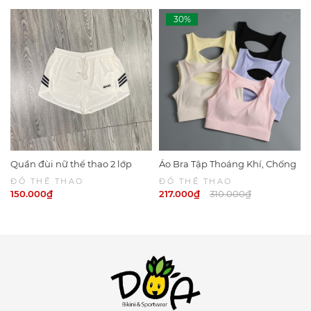
Quần đùi nữ thể thao 2 lớp
Áo Bra Tập Thoáng Khí, Chống
Sport 6049
Sốc Khi CHạy Bộ 6047 | DỨA
ĐỒ THỂ THAO
ĐỒ THỂ THAO
BIKINI & SPORTWEAR
150.000₫
217.000₫
310.000₫