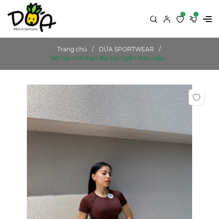
0
0
Trang chủ
DỨA SPORTWEAR
Set tập thể thao đùi tay ngắn màu nâu