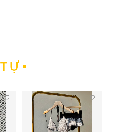
hông, chúng sẽ rất dễ bị hỏng.
 TỰ
ượng nước thừa. Việc vắt đồ bơi bằng tay theo