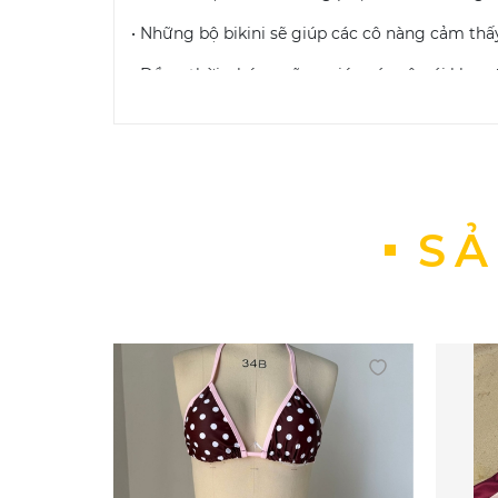
• Những bộ bikini sẽ giúp các cô nàng cảm thấ
• Đồng thời, chúng cũng giúp các cô gái khoe 
Bảo quản đồ bơi nữ bikini
: Khi sử dụng các sản
Một số phương pháp giúp bảo quản bikini:
Không giặt bikini bằng máy và sử dụng 
Không dùng xà phòng có chất tẩy cao
SẢ
Không ủi
Không phơi quần áo bơi trực tiếp dưới
Cách giặt đồ bơi nữ bikini đúng cách:
Xả đầy nước lạnh vào bồn, thêm vào đ
Ngâm trong vòng ba mươi phút và giũ 
Vắt khô bằng cách nhẹ nhàng cuốn đồ b
cách thông thường chính là một trong c
Khi đã ép nước xong, hãy trải phẳng để
Cách chọn size đồ bơi: