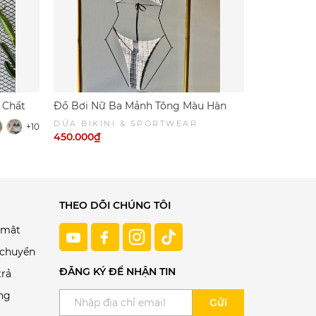
R tư vấn nàng nhé.
 Chất
Đồ Bơi Nữ Ba Mảnh Tông Màu Hàn
Đồ Bơi Nữ 
Quốc -CAROÉ SWIM | DỨA BIKINI &
Quyến Rũ- 
DỨA BIKINI & SPORTWEAR
DỨA BIKI
+10
SPORTWEAR
BIKINI & 
450.000₫
450.000₫
THEO DÕI CHÚNG TÔI
 mật
 chuyển
ĐĂNG KÝ ĐỂ NHẬN TIN
trả
ng
Gửi