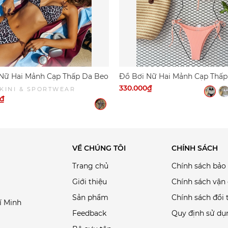
e phù hợp cho mình hoặc Inbox để được DỨA BIKINI & SPORTWEA
Nữ Hai Mảnh Cạp Thấp Da Beo
Đồ Bơi Nữ Hai Mảnh Cạp Thấp
u Sexy | DỨA BIKINI &
Thun Gân | DỨA BIKINI &
330.000₫
KINI & SPORTWEAR
WEAR
SPORTWEAR
0₫
VỀ CHÚNG TÔI
CHÍNH SÁCH
Trang chủ
Chính sách bảo
Giới thiệu
Chính sách vận
Sản phẩm
Chính sách đổi 
í Minh
Feedback
Quy định sử dụ