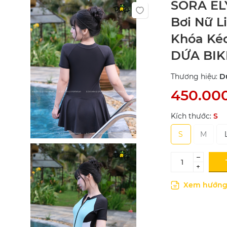
SORA EL
Bơi Nữ L
Khóa Ké
DỨA BIK
Thương hiệu:
D
450.00
Kích thước:
S
S
M
–
+
Xem hướng 