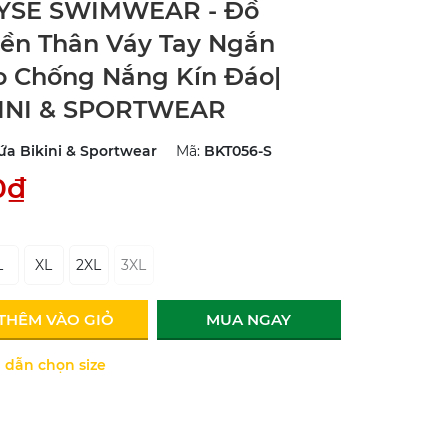
YSE SWIMWEAR - Đồ
iền Thân Váy Tay Ngắn
o Chống Nắng Kín Đáo|
INI & SPORTWEAR
ứa Bikini & Sportwear
Mã:
BKT056-S
0₫
L
XL
2XL
3XL
THÊM VÀO GIỎ
MUA NGAY
dẫn chọn size