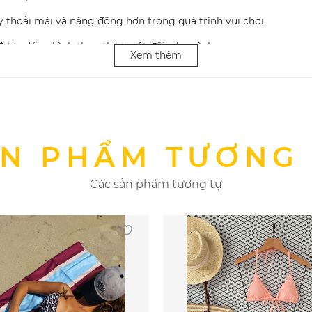
y thoải mái và năng động hơn trong quá trình vui chơi.
được dáng hình thon thả tuyệt đối của mình.
Xem thêm
 phẩm bikini, bạn cần chú trọng trong việc bảo quản. Bởi nếu k
bột giặt tùy tiện, bạn nên giặt đồ bơi bằng tay.
N PHẨM TƯƠNG
 ánh nắng mặt trời
Các sản phẩm tương tự
ó một muỗng bột giặt ít chất tẩy hoặc giấm trắng.
sạch với nước lạnh.
ikini của bạn vào một chiếc khăn tắm sạch, ấn nhẹ để loại bỏ l
ác nguyên nhân khiến quần áo bơi của bạn nhanh giãn và hỏng.
 quần áo tự khô.