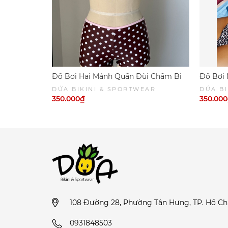
• Chọn Bảng Quy Đổi Kích Cỡ để lựa chọn siz
Đồ Bơi Hai Mảnh Quần Đùi Chấm Bi
Đồ Bơi 
Viền Hồng
Phối Nâ
DỨA BIKINI & SPORTWEAR
DỨA BI
SPORT
350.000₫
350.00
108 Đường 28, Phường Tân Hưng, TP. Hồ Ch
0931848503