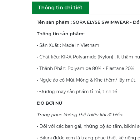
Thông tin chi tiết
Tên sản phẩm : SORA ELYSE SWIMWEAR - Đồ 
Thông tin sản phẩm:
• Sản Xuất : Made In Vietnam
• Chất liệu: KIRA Polyamide (Nylon) , ít thấ
• Thảnh Phần: Polyamide 80% - Elastane 20%
• Ngực áo có Mút Mỏng & Khe thêm/ lấy mút.
• Đường may sản phẩm tỉ mỉ, tinh tế
ĐỒ BƠI NỮ
Trang phục không thể thiếu khi đi biển
:
• Đối với các bạn gái, những bộ áo tắm, bikini
• Bikini được xem là trang phục thiết kế riêng 