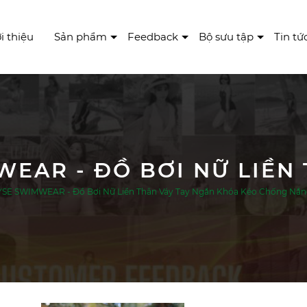
i thiệu
Sản phẩm
Feedback
Bộ sưu tập
Tin tứ
SE SWIMWEAR - Đồ Bơi Nữ Liền Thân Váy Tay Ngắn Khóa Kéo Chống Nắ