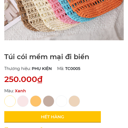
Túi cói mềm mại đi biển
Thương hiệu:
PHỤ KIỆN
Mã:
TC0005
250.000₫
Màu:
Xanh
HẾT HÀNG