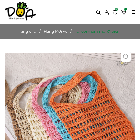
0
0
Trang chủ
Hàng Mới Về
Túi cói mềm mại đi biển