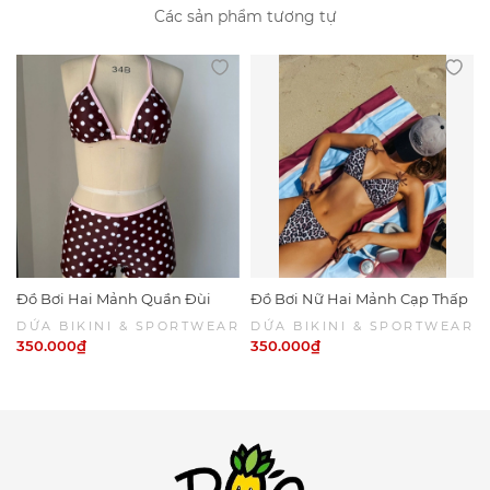
Các sản phẩm tương tự
Đồ Bơi Hai Mảnh Quần Đùi
Đồ Bơi Nữ Hai Mảnh Cạp Thấp
Chấm Bi Viền Hồng
Da Beo Phối Nâu Sexy | DỨA
DỨA BIKINI & SPORTWEAR
DỨA BIKINI & SPORTWEAR
BIKINI & SPORTWEAR
350.000₫
350.000₫