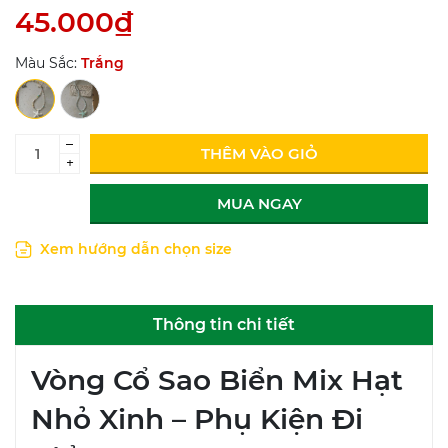
45.000₫
Màu Sắc:
Trắng
–
THÊM VÀO GIỎ
+
MUA NGAY
Xem hướng dẫn chọn size
Thông tin chi tiết
Vòng Cổ Sao Biển Mix Hạt
Nhỏ Xinh – Phụ Kiện Đi