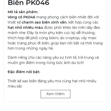
Biển PK046
Mô tả sản phẩm:
Vòng cổ PK046
mang phong cách biển nhiệt đới với
thiết kế
charm sao biển xinh xắn
, kết hợp cùng các
hạt nhỏ nhiều màu
được phối khéo léo trên dây đeo
mảnh nhẹ. Đây là món phụ kiện cực kỳ dễ thương,
thích hợp để phối cùng bikini, áo croptop, váy maxi
hoặc trang phục đi biển, giúp bạn nổi bật và thời trang
hơn trong những ngày hè.
Dành riêng cho các nàng yêu sự tinh tế, trẻ trung và
muốn ghi điểm trong từng bức ảnh du lịch!
Đặc điểm nổi bật:
Thiết kế sao biển đáng yêu mix cùng hạt nhỏ nhiều
màu sắc
Xem thêm
Dây đeo nhẹ, thoải mái, không gây kích ứng
Tôn làn da và làm nổi bật vùng cổ một cách tinh tế