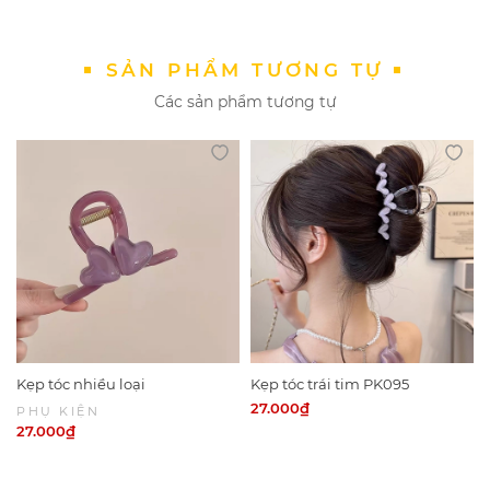
Phù hợp đi biển, dã ngoại, picnic, tiệc hồ bơi, chụp ảnh
lookbook
SẢN PHẨM TƯƠNG TỰ
Gợi ý phối đồ:
Phối cùng bikini sắc màu, áo 2 dây, váy trễ vai hoặc
Các sản phẩm tương tự
croptop để tạo set đồ mùa hè ngọt ngào và bắt mắt.
Có thể kết hợp với hoa tai hoặc vòng tay cùng tone để
hoàn thiện outfit đi biển cực xinh.
Kẹp tóc nhiều loại
Kẹp tóc trái tim PK095
27.000₫
PHỤ KIỆN
27.000₫