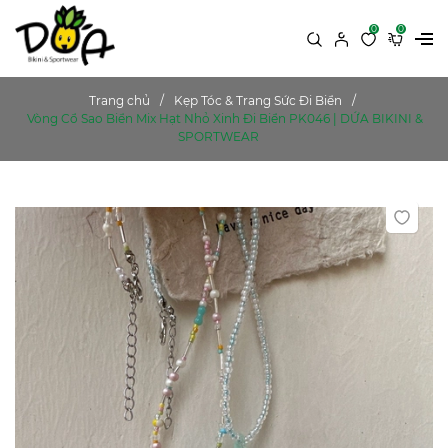
0
0
Trang chủ
Kẹp Tóc & Trang Sức Đi Biển
Vòng Cổ Sao Biển Mix Hạt Nhỏ Xinh Đi Biển PK046 | DỨA BIKINI &
SPORTWEAR