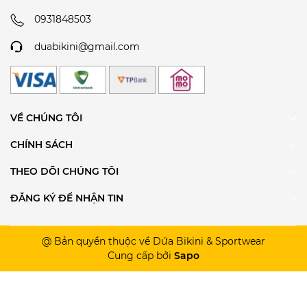
0931848503
duabikini@gmail.com
VỀ CHÚNG TÔI
CHÍNH SÁCH
THEO DÕI CHÚNG TÔI
ĐĂNG KÝ ĐỂ NHẬN TIN
@ Bản quyền thuộc về Dứa Bikini & Sportwear
Cung cấp bởi
Sapo