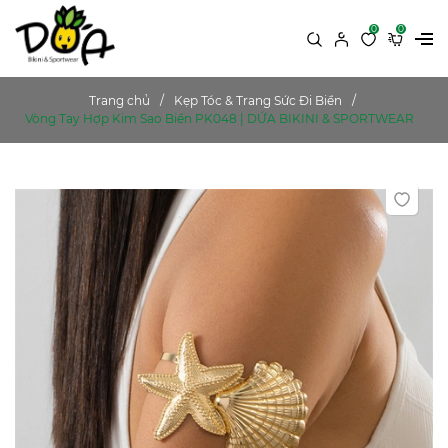
0
0
Trang chủ
Kẹp Tóc & Trang Sức Đi Biển
Vòng Tay Hợp Kim Sao Biển PK048 | DỨA BIKINI & SPORTWEAR