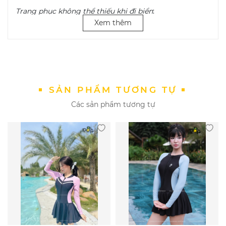
Trang phục không thể thiếu khi đi biển
:
Xem thêm
• Đối với các bạn gái, những bộ áo tắm, bikini sẽ là sự
lựa chọn hoàn hảo cho những chuyến đi biển.
• Bikini được xem là trang phục thiết kế riêng cho việc
tắm biển.
• Những bộ bikini sẽ giúp các cô nàng cảm thấy thoải
SẢN PHẨM TƯƠNG TỰ
mái và năng động hơn trong quá trình vui chơi.
Các sản phẩm tương tự
• Đồng thời, chúng cũng giúp các cô gái khoe được
dáng hình thon thả tuyệt đối của mình.
Bảo quản đồ bơi nữ bikini
: Khi sử dụng các sản phẩm
bikini, bạn cần chú trọng trong việc bảo quản. Bởi nếu
không, chúng sẽ rất dễ bị hỏng.
Một số phương pháp giúp bảo quản bikini:
Không giặt bikini bằng máy và sử dụng bột
giặt tùy tiện, bạn nên giặt đồ bơi bằng tay.