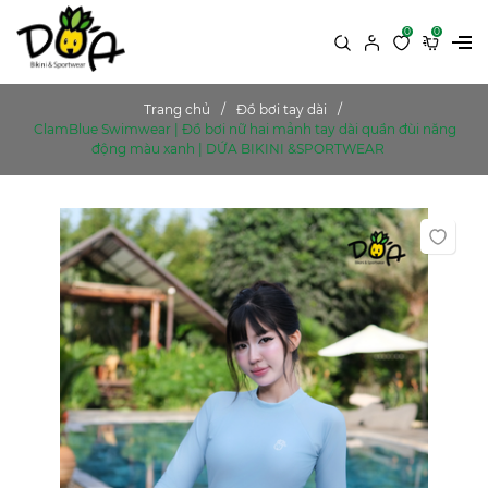
0
0
Trang chủ
Đồ bơi tay dài
ClamBlue Swimwear | Đồ bơi nữ hai mảnh tay dài quần đùi năng
động màu xanh | DỨA BIKINI &SPORTWEAR