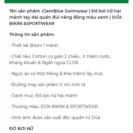
Tên sản phẩm :ClamBlue Swimwear | Đồ bơi nữ hai
mảnh tay dài quần đùi năng động màu xanh | DỨA
BIKINI &SPORTWEAR
Thông tin sản phẩm:
• Thiết kế: Bikini 1 mảnh
• Chất liệu: Cotton co giãn 2 chiều , ít thấm nước,
Kháng khuẩn & Ngăn ngừa CLOR
• Ngực áo có Mút Mỏng & Khe thêm/ lấy mút.
• Đường may sản phẩm tỉ mỉ, tinh tế
• Danh mục: Đồ bơi nữ hai mảnh
• Thương Hiệu: DỨA BIKINI & SPORTWEAR
• Hình ảnh: được sản xuất độc quyền từ Dứa
ĐỒ BƠI NỮ