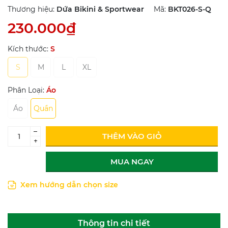
Thương hiệu:
Dứa Bikini & Sportwear
Mã:
BKT026-S-Q
230.000₫
Kích thước:
S
S
M
L
XL
Phân Loại:
Áo
Áo
Quần
–
THÊM VÀO GIỎ
+
MUA NGAY
Xem hướng dẫn chọn size
Thông tin chi tiết