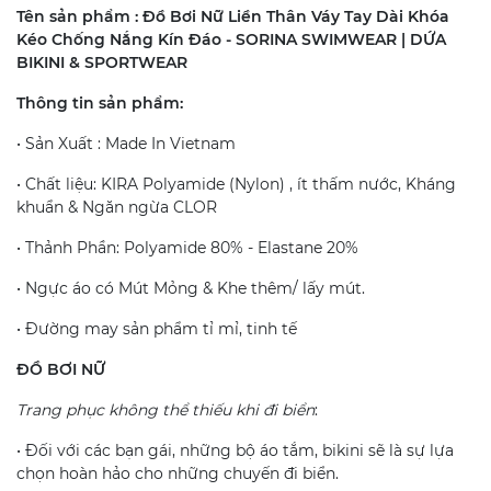
Tên sản phẩm : Đồ Bơi Nữ Liền Thân Váy Tay Dài Khóa
Kéo Chống Nắng Kín Đáo - SORINA SWIMWEAR | DỨA
BIKINI & SPORTWEAR
Thông tin sản phẩm:
• Sản Xuất : Made In Vietnam
• Chất liệu: KIRA Polyamide (Nylon) , ít thấm nước, Kháng
khuẩn & Ngăn ngừa CLOR
• Thảnh Phần: Polyamide 80% - Elastane 20%
• Ngực áo có Mút Mỏng & Khe thêm/ lấy mút.
• Đường may sản phẩm tỉ mỉ, tinh tế
ĐỒ BƠI NỮ
Trang phục không thể thiếu khi đi biển
:
• Đối với các bạn gái, những bộ áo tắm, bikini sẽ là sự lựa
chọn hoàn hảo cho những chuyến đi biển.