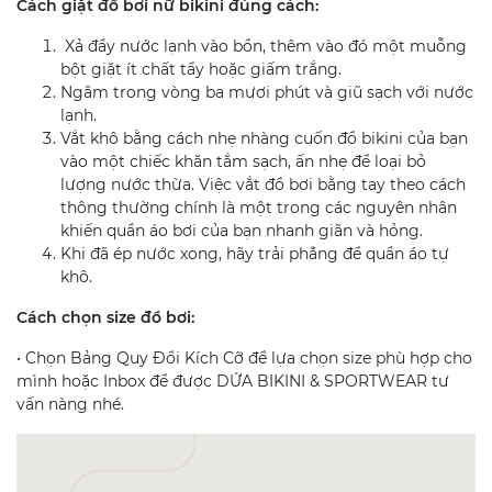
Cách giặt đồ bơi nữ bikini đúng cách:
Xả đầy nước lạnh vào bồn, thêm vào đó một muỗng
bột giặt ít chất tẩy hoặc giấm trắng.
Ngâm trong vòng ba mươi phút và giũ sạch với nước
lạnh.
Vắt khô bằng cách nhẹ nhàng cuốn đồ bikini của bạn
vào một chiếc khăn tắm sạch, ấn nhẹ để loại bỏ
lượng nước thừa. Việc vắt đồ bơi bằng tay theo cách
thông thường chính là một trong các nguyên nhân
khiến quần áo bơi của bạn nhanh giãn và hỏng.
Khi đã ép nước xong, hãy trải phẳng để quần áo tự
khô.
Cách chọn size đồ bơi:
• Chọn Bảng Quy Đổi Kích Cỡ để lựa chọn size phù hợp cho
mình hoặc Inbox để được DỨA BIKINI & SPORTWEAR tư
vấn nàng nhé.