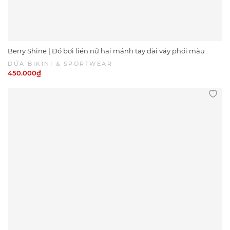
Berry Shine | Đồ bơi liền nữ hai mảnh tay dài váy phối màu
hồng ngọt ngào | DỨA BIKINI &SPORTWEAR
DỨA BIKINI & SPORTWEAR
450.000₫