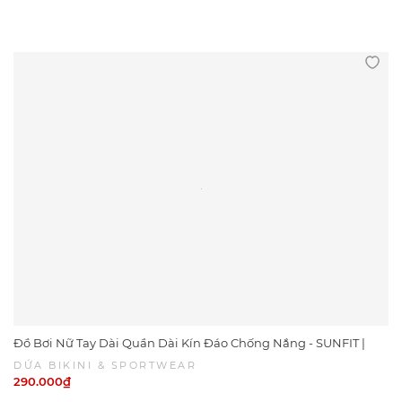
Đồ Bơi Nữ Tay Dài Quần Dài Kín Đáo Chống Nắng - SUNFIT |
DỨA BIKINI & SPORTWEAR
DỨA BIKINI & SPORTWEAR
290.000₫