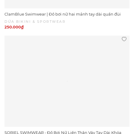
ClamBlue Swimwear | Đồ bơi nữ hai mảnh tay dài quần đùi
năng động màu xanh | DỨA BIKINI &SPORTWEAR
DỨA BIKINI & SPORTWEAR
250.000₫
SORIEL SWIMWEAR - Đồ Bơi Nữ Liền Thân Váy Tay Dài Khóa