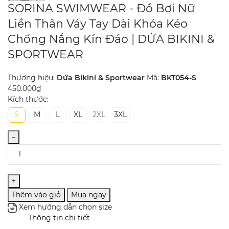
SORINA SWIMWEAR - Đồ Bơi Nữ
Liền Thân Váy Tay Dài Khóa Kéo
Chống Nắng Kín Đáo | DỨA BIKINI &
SPORTWEAR
Thương hiệu:
Dứa Bikini & Sportwear
Mã:
BKT054-S
450.000₫
Kích thước:
S
M
L
XL
2XL
3XL
–
+
Thêm vào giỏ
Mua ngay
Xem hướng dẫn chọn size
Thông tin chi tiết