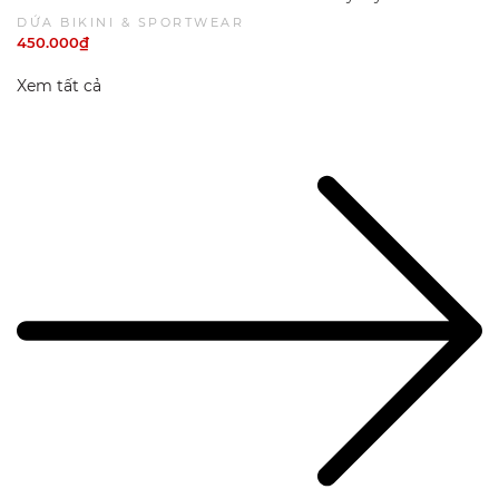
Kéo Chống Nắng Kín Đáo| DỨA BIKINI & SPORTWEAR
DỨA BIKINI & SPORTWEAR
450.000₫
Xem tất cả