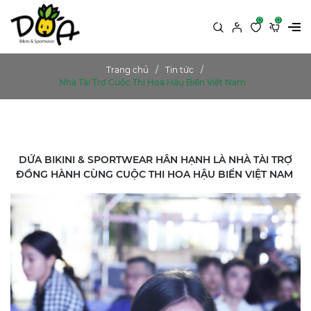
0
0
Trang chủ
Tin tức
Nhà Tài Trợ Cuộc Thi Hoa Hậu Biển Việt Nam
DỨA BIKINI & SPORTWEAR HÂN HẠNH LÀ NHÀ TÀI TRỢ
ĐỒNG HÀNH CÙNG CUỘC THI HOA HẬU BIỂN VIỆT NAM