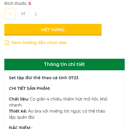
Kích thước:
S
S
M
L
HẾT HÀNG
Xem hướng dẫn chọn size
Thông tin chi tiết
Set tập đùi thể thao cá tính 0723
CHI TIẾT SẢN PHẨM:
Chất liệu:
Co giãn 4 chiều, thấm hút mồ hôi, khô
nhanh.
Thiết kế:
Áo bra với miếng lót ngực có thể tháo
lắp; quần đùi
ĐẶC ĐIỂM :