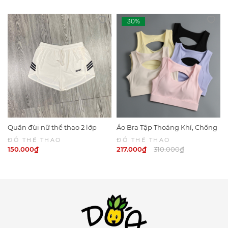
thiện môi trường.
SỬ DỤNG & BẢO QUẢN:
Nên lộn trái quần áo trước khi giặt, giặt với đồ cùng
màu.
Giặt và làm khô ở nhiệt độ thấp và thoáng mát để vừa
kéo dài độ bền của vải trong khi vẫn tiết kiệm được
năng lượng.
Luôn tránh sử dụng chất tẩy rửa, chất làm mềm vải –
chúng có thể ức chế sự thấm hút và hạn chế sự thông
thoáng của vải khi thực hành.
Không được giặt khô, giặt nước nóng và sấy ở nhiệt
Quần đùi nữ thể thao 2 lớp
Áo Bra Tập Thoáng Khí, Chống
độ cao.
Sport 6049
Sốc Khi CHạy Bộ 6047 | DỨA
ĐỒ THỂ THAO
ĐỒ THỂ THAO
BIKINI & SPORTWEAR
150.000₫
217.000₫
310.000₫
#bra #bratap #bratapgym #aogymnu #aogym #aotap
#aotapgym #gym #yoga #dotapgym #dotapyoga
#yoga #dothethao #dotapnu