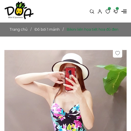
0
0
Trang chủ
Đồ bơi 1 mảnh
Bikini liền họa tiết hoa đỏ đen