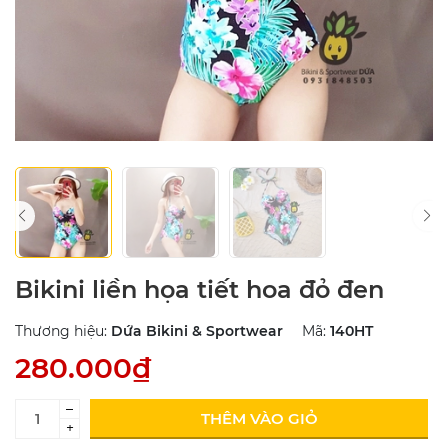
Bikini liền họa tiết hoa đỏ đen
Thương hiệu:
Dứa Bikini & Sportwear
Mã:
140HT
280.000₫
–
THÊM VÀO GIỎ
+