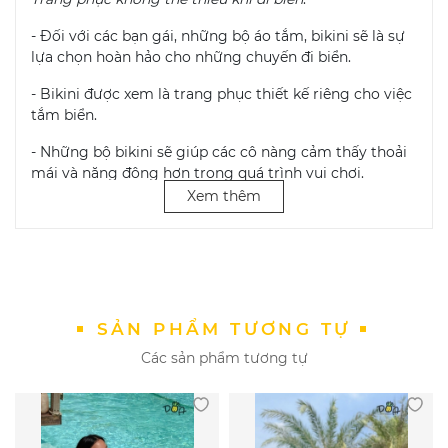
- Đối với các bạn gái, những bộ áo tắm, bikini sẽ là sự
lựa chọn hoàn hảo cho những chuyến đi biển.
- Bikini được xem là trang phục thiết kế riêng cho việc
tắm biển.
- Những bộ bikini sẽ giúp các cô nàng cảm thấy thoải
mái và năng động hơn trong quá trình vui chơi.
Xem thêm
- Đồng thời, chúng cũng giúp các cô gái khoe được
dáng hình thon thả tuyệt đối của mình.
Bảo quản đồ bơi nữ bikini
: Khi sử dụng các sản phẩm
bikini, bạn cần chú trọng trong việc bảo quản. Bởi nếu
không, chúng sẽ rất dễ bị hỏng.
SẢN PHẨM TƯƠNG TỰ
Một số phương pháp giúp bảo quản bikini:
Các sản phẩm tương tự
Không giặt bikini bằng máy và sử dụng bột
giặt tùy tiện, bạn nên giặt đồ bơi bằng tay.
Không dùng xà phòng có chất tẩy cao
Không ủi