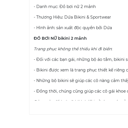
- Danh mục: Đồ bơi nữ 2 mảnh
- Thương Hiệu: Dứa Bikini & Sportwear
- Hình ảnh: sản xuất độc quyền bởi Dứa
ĐỒ BƠI NỮ bikini 2 mảnh
Trang phục không thể thiếu khi đi biển
:
- Đối với các bạn gái, những bộ áo tắm, bikini
- Bikini được xem là trang phục thiết kế riêng 
- Những bộ bikini sẽ giúp các cô nàng cảm thấ
- Đồng thời, chúng cũng giúp các cô gái khoe 
Bảo quản đồ bơi nữ bikini
: Khi sử dụng các sản
Một số phương pháp giúp bảo quản bikini:
Không giặt bikini bằng máy và sử dụng 