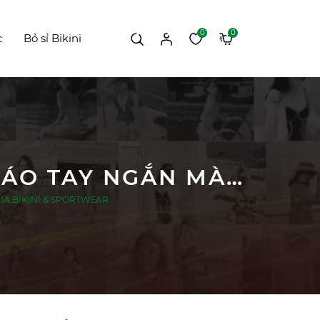
0
0
c
Bỏ sỉ Bikini
ĐỒ BƠI NỮ HAI MẢNH DÁNG VÁY XÒE PHỐI ÁO TAY NGẮN MÀU RÊU | DỨA BIKINI & SPORTWEAR
 DỨA BIKINI & SPORTWEAR