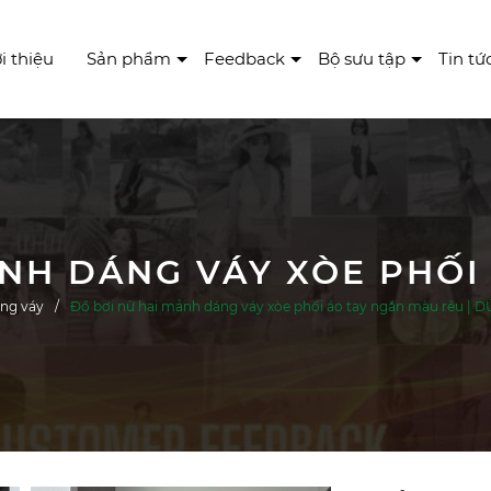
i thiệu
Sản phẩm
Feedback
Bộ sưu tập
Tin tứ
ạng váy
Đồ bơi nữ hai mảnh dáng váy xòe phối áo tay ngắn màu rêu |