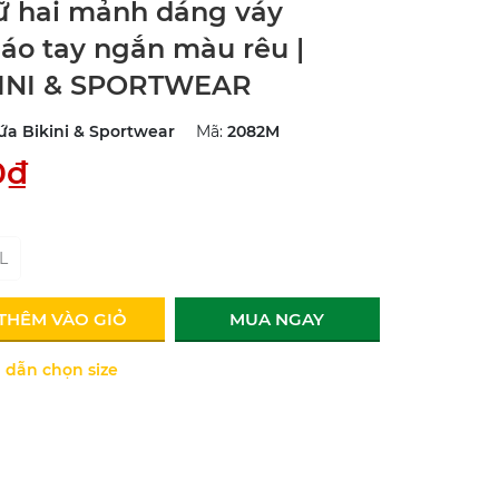
ữ hai mảnh dáng váy
 áo tay ngắn màu rêu |
INI & SPORTWEAR
ứa Bikini & Sportwear
Mã:
2082M
0₫
L
THÊM VÀO GIỎ
MUA NGAY
dẫn chọn size