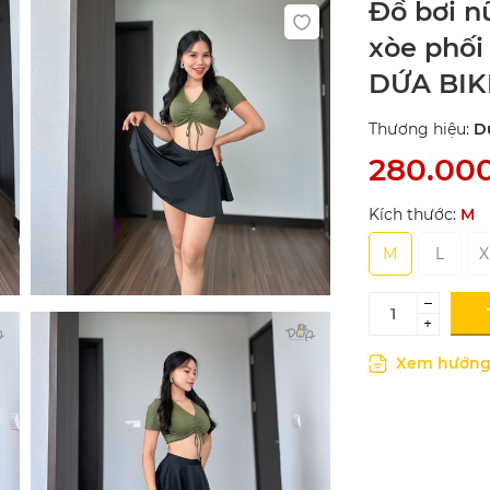
Đồ bơi n
xòe phối
DỨA BIK
Thương hiệu:
D
280.00
Kích thước:
M
M
L
X
–
+
Xem hướng 