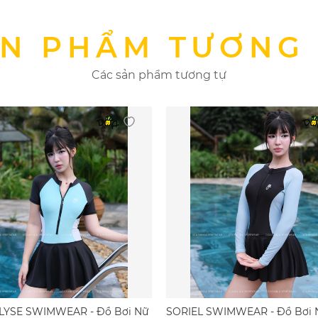
 ánh nắng mặt trời
N PHẨM TƯƠNG
Các sản phẩm tương tự
ó một muỗng bột giặt ít chất tẩy hoặc giấm trắng.
sạch với nước lạnh.
ikini của bạn vào một chiếc khăn tắm sạch, ấn nhẹ để loại bỏ l
ác nguyên nhân khiến quần áo bơi của bạn nhanh giãn và hỏng.
 quần áo tự khô.
LYSE SWIMWEAR - Đồ Bơi Nữ
SORIEL SWIMWEAR - Đồ Bơi N