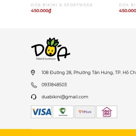
tay dài váy phối màu hồng ngọt ngào
Liền Th
DỨA BIKINI & SPORTWEAR
DỨA BI
| DỨA BIKINI &SPORTWEAR
Chống N
450.000₫
450.00
SPORT
108 Đường 28, Phường Tân Hưng, TP. Hồ Ch
0931848503
duabikini@gmail.com