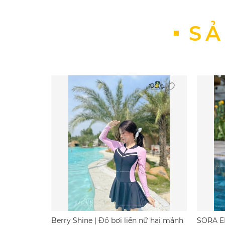
Không dùng xà phòng có chất tẩy cao
Không ủi
Không phơi quần áo bơi trực tiếp dưới
SẢ
Cách giặt đồ bơi nữ bikini đúng cách:
Xả đầy nước lạnh vào bồn, thêm vào đ
Ngâm trong vòng ba mươi phút và giũ 
Vắt khô bằng cách nhẹ nhàng cuốn đồ b
cách thông thường chính là một trong c
Khi đã ép nước xong, hãy trải phẳng để
CÁCH CHỌN SIZE ĐỒ BƠI
Berry Shine | Đồ bơi liền nữ hai mảnh
SORA E