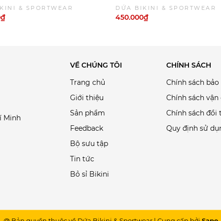
ân Váy Tay Ngắn Khóa Kéo
Thân Váy Tay Dài Khóa Kéo C
KINI & SPORTWEAR
DỨA BIKINI & SPORTWEAR
ắng Kín Đáo| DỨA BIKINI &
Nắng Kín Đáo| DỨA BIKINI &
0₫
450.000₫
WEAR
SPORTWEAR
VỀ CHÚNG TÔI
CHÍNH SÁCH
Trang chủ
Chính sách bảo
Giới thiệu
Chính sách vận
Sản phẩm
Chính sách đổi 
í Minh
Feedback
Quy định sử dụ
Bộ sưu tập
Tin tức
Bỏ sỉ Bikini
@ Bản quyền thuộc về Dứa Bikini & Sportwear
|
Cung cấp bởi
Sapo