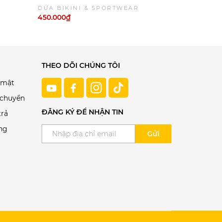
hống
Thân Váy Tay Dài Khóa Kéo Chống
Tròn Cao C
DỨA BIKINI & SPORTWEAR
DỨA BIKI
Nắng Kín Đáo | DỨA BIKINI &
BKT047 | 
450.000₫
470.000₫
SPORTWEAR
THEO DÕI CHÚNG TÔI
 mật
 chuyển
ĐĂNG KÝ ĐỂ NHẬN TIN
trả
ng
Gửi