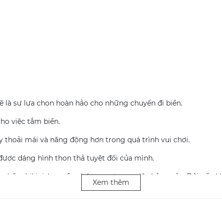
 sẽ là sự lựa chọn hoàn hảo cho những chuyến đi biển.
cho việc tắm biển.
y thoải mái và năng động hơn trong quá trình vui chơi.
được dáng hình thon thả tuyệt đối của mình.
 phẩm bikini, bạn cần chú trọng trong việc bảo quản. Bởi nếu k
Xem thêm
bột giặt tùy tiện, bạn nên giặt đồ bơi bằng tay.