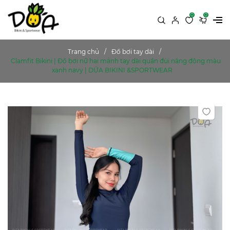
0
0
Trang chủ
Đồ bơi tay dài
Clamfit Bikini | Đồ bơi nữ hai mảnh tay dài quần đùi năng động màu
xanh navy | DỨA BIKINI &SPORTWEAR