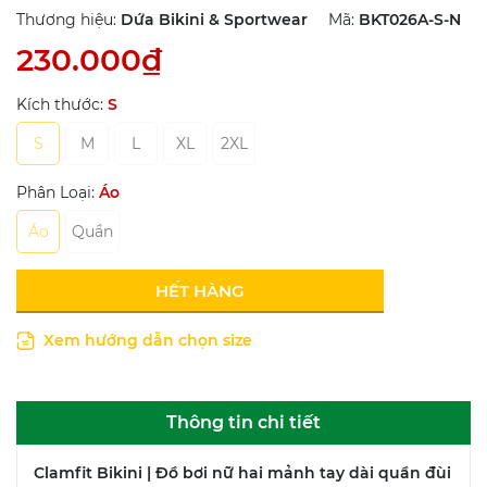
Thương hiệu:
Dứa Bikini & Sportwear
Mã:
BKT026A-S-N
230.000₫
Kích thước:
S
S
M
L
XL
2XL
Phân Loại:
Áo
Áo
Quần
HẾT HÀNG
Xem hướng dẫn chọn size
Thông tin chi tiết
Clamfit Bikini | Đồ bơi nữ hai mảnh tay dài quần đùi