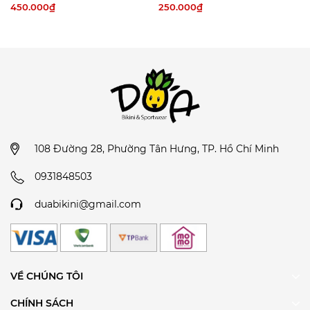
hồng ngọt ngào | DỨA BIKINI
năng động màu xanh | DỨA
450.000₫
250.000₫
&SPORTWEAR
BIKINI &SPORTWEAR
Cách giặt đồ bơi nữ bikini đúng cách:
Xả đầy nước lạnh vào bồn, thêm vào đó một
muỗng bột giặt ít chất tẩy hoặc giấm trắng.
Ngâm trong vòng ba mươi phút và giũ sạch
với nước lạnh.
Vắt khô bằng cách nhẹ nhàng cuốn đồ bikini
của bạn vào một chiếc khăn tắm sạch, ấn nhẹ để
loại bỏ lượng nước thừa. Việc vắt đồ bơi bằng
tay theo cách thông thường chính là một trong
108 Đường 28, Phường Tân Hưng, TP. Hồ Chí Minh
các nguyên nhân khiến quần áo bơi của bạn
0931848503
nhanh giãn và hỏng.
Khi đã ép nước xong, hãy trải phẳng để quần
duabikini@gmail.com
áo tự khô.
Cách chọn size đồ bơi:
• Chọn Bảng Quy Đổi Kích Cỡ để lựa chọn size phù hợp
cho mình hoặc Inbox để được DỨA BIKINI &
VỀ CHÚNG TÔI
SPORTWEAR tư vấn nàng nhé.
CHÍNH SÁCH