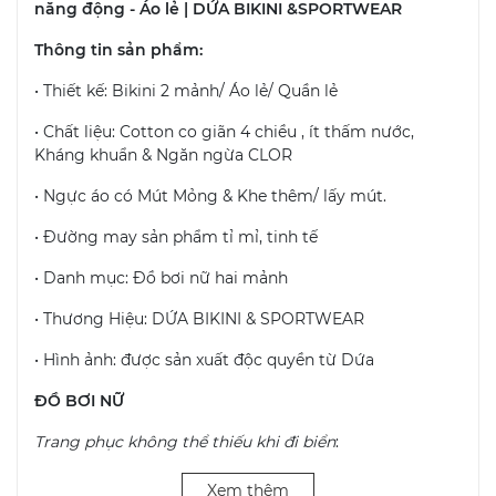
năng động - Áo lẻ | DỨA BIKINI &SPORTWEAR
Thông tin sản phẩm:
• Thiết kế: Bikini 2 mảnh/ Áo lẻ/ Quần lẻ
• Chất liệu: Cotton co giãn 4 chiều , ít thấm nước,
Kháng khuẩn & Ngăn ngừa CLOR
• Ngực áo có Mút Mỏng & Khe thêm/ lấy mút.
• Đường may sản phẩm tỉ mỉ, tinh tế
• Danh mục: Đồ bơi nữ hai mảnh
• Thương Hiệu: DỨA BIKINI & SPORTWEAR
• Hình ảnh: được sản xuất độc quyền từ Dứa
ĐỒ BƠI NỮ
Trang phục không thể thiếu khi đi biển
:
• Đối với các bạn gái, những bộ áo tắm, bikini sẽ là sự
Xem thêm