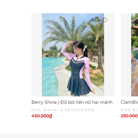
Berry Shine | Đồ bơi liền nữ hai mảnh
ClamBlu
tay dài váy phối màu hồng ngọt ngào
mảnh ta
DỨA BIKINI & SPORTWEAR
DỨA BI
| DỨA BIKINI &SPORTWEAR
màu xa
450.000₫
250.00