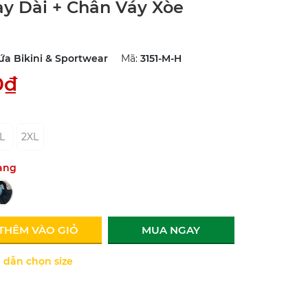
ay Dài + Chân Váy Xòe
ứa Bikini & Sportwear
Mã:
3151-M-H
0₫
L
2XL
àng
THÊM VÀO GIỎ
MUA NGAY
dẫn chọn size