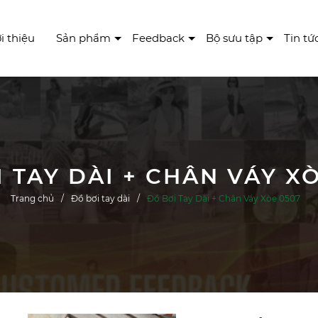
i thiệu
Sản phẩm
Feedback
Bộ sưu tập
Tin tứ
 TAY DÀI + CHÂN VÁY X
Trang chủ
Đồ bơi tay dài
Đồ Bơi Tay Dài + Chân Váy Xòe 0507