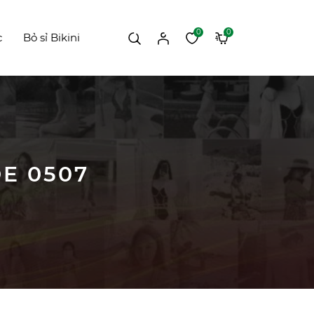
0
0
c
Bỏ sỉ Bikini
ÒE 0507