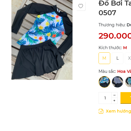
Đồ Bơi T
0507
Thương hiệu:
D
290.00
Kích thước:
M
M
L
X
Màu sắc:
Hoa V
–
+
Xem hướng 