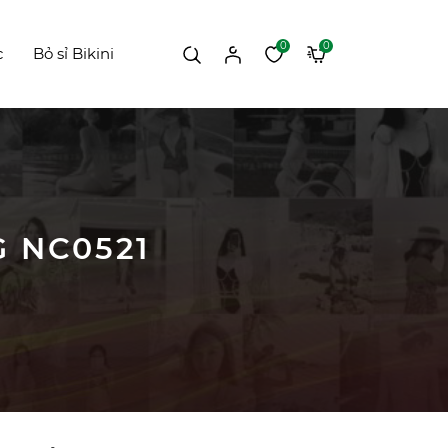
0
0
c
Bỏ sỉ Bikini
G NC0521