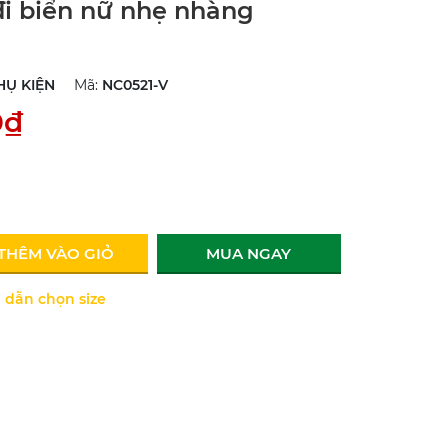
đi biển nữ nhẹ nhàng
HỤ KIỆN
Mã:
NC0521-V
0₫
THÊM VÀO GIỎ
MUA NGAY
dẫn chọn size