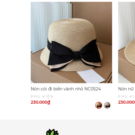
Nón cói đi biển vành nhỏ NC0524
Nón nữ
PHỤ KIỆN
PHỤ K
230.000₫
230.00