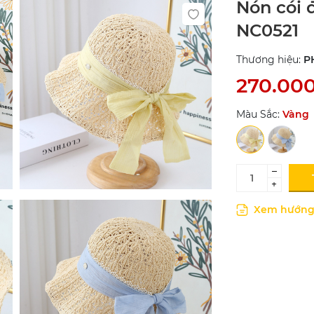
Nón cói 
NC0521
Thương hiệu:
P
270.00
Màu Sắc:
Vàng
–
+
Xem hướng 