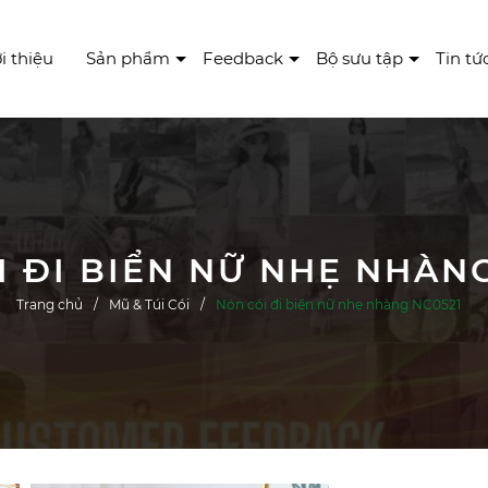
i thiệu
Sản phẩm
Feedback
Bộ sưu tập
Tin tứ
 ĐI BIỂN NỮ NHẸ NHÀN
Trang chủ
Mũ & Túi Cói
Nón cói đi biển nữ nhẹ nhàng NC0521