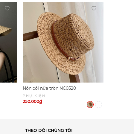
Nón cói nữa tròn NC0520
PHỤ KIỆN
250.000₫
THEO DÕI CHÚNG TÔI