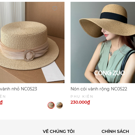
 vành nhỏ NC0523
Nón cói vành rộng NC0522
IỆN
PHỤ KIỆN
0₫
230.000₫
VỀ CHÚNG TÔI
CHÍNH SÁCH