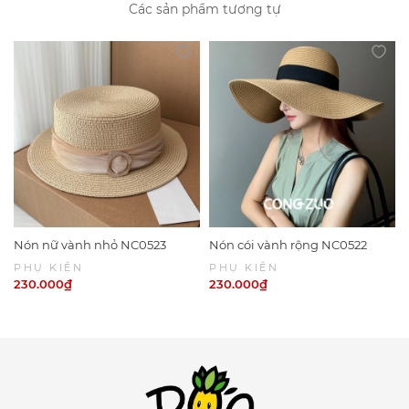
Các sản phẩm tương tự
Nón nữ vành nhỏ NC0523
Nón cói vành rộng NC0522
PHỤ KIỆN
PHỤ KIỆN
230.000₫
230.000₫