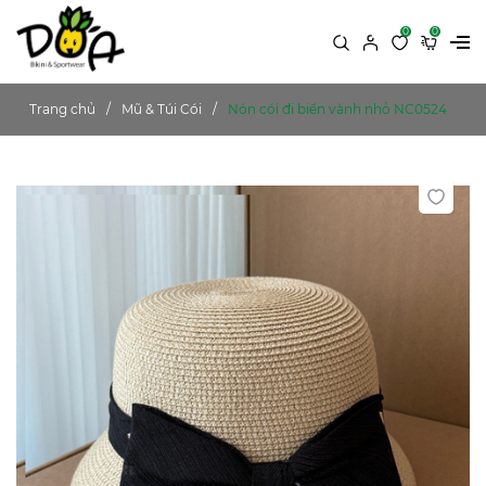
0
0
Trang chủ
Mũ & Túi Cói
Nón cói đi biển vành nhỏ NC0524