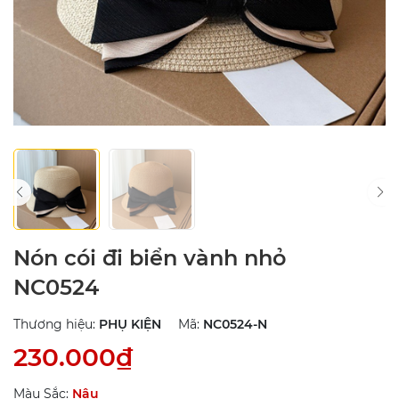
Nón cói đi biển vành nhỏ
NC0524
Thương hiệu:
PHỤ KIỆN
Mã:
NC0524-N
230.000₫
Màu Sắc:
Nâu