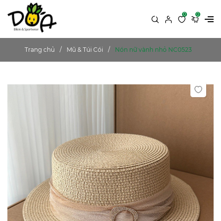
0
0
Trang chủ
Mũ & Túi Cói
Nón nữ vành nhỏ NC0523