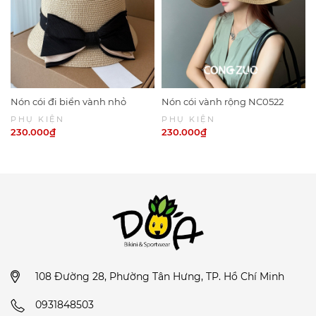
Nón cói đi biển vành nhỏ
Nón cói vành rộng NC0522
NC0524
PHỤ KIỆN
PHỤ KIỆN
230.000₫
230.000₫
108 Đường 28, Phường Tân Hưng, TP. Hồ Chí Minh
0931848503