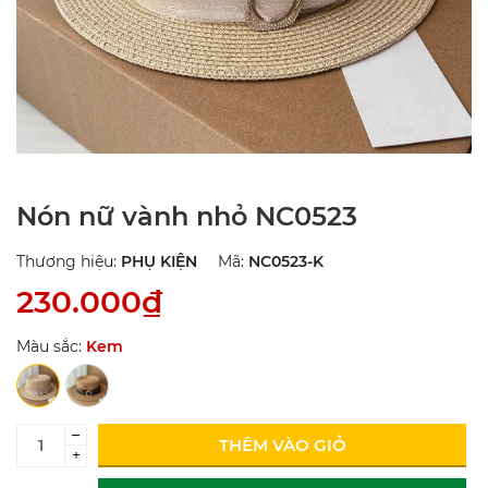
Nón nữ vành nhỏ NC0523
Thương hiệu:
PHỤ KIỆN
Mã:
NC0523-K
230.000₫
Màu sắc:
Kem
–
THÊM VÀO GIỎ
+