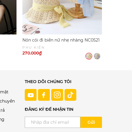
Nón cói đi biển nữ nhẹ nhàng NC0521
Nón cói nữ
PHỤ KIỆN
PHỤ KIỆN
270.000₫
250.000₫
THEO DÕI CHÚNG TÔI
 mật
 chuyển
ĐĂNG KÝ ĐỂ NHẬN TIN
trả
ng
Gửi