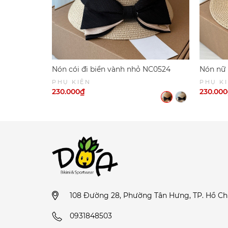
Nón cói đi biển vành nhỏ NC0524
Nón nữ
PHỤ KIỆN
PHỤ K
230.000₫
230.00
108 Đường 28, Phường Tân Hưng, TP. Hồ Ch
0931848503