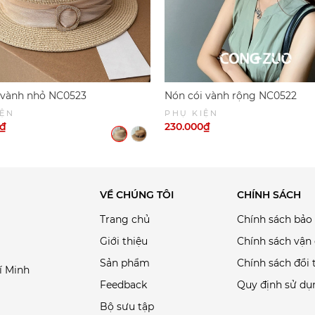
 vành nhỏ NC0523
Nón cói vành rộng NC0522
IỆN
PHỤ KIỆN
0₫
230.000₫
VỀ CHÚNG TÔI
CHÍNH SÁCH
Trang chủ
Chính sách bảo
Giới thiệu
Chính sách vận
Sản phẩm
Chính sách đổi 
í Minh
Feedback
Quy định sử dụ
Bộ sưu tập