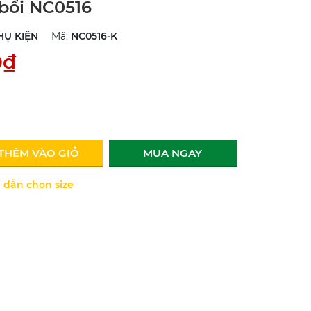
bổi NC0516
HỤ KIỆN
Mã:
NC0516-K
0₫
THÊM VÀO GIỎ
MUA NGAY
dẫn chọn size