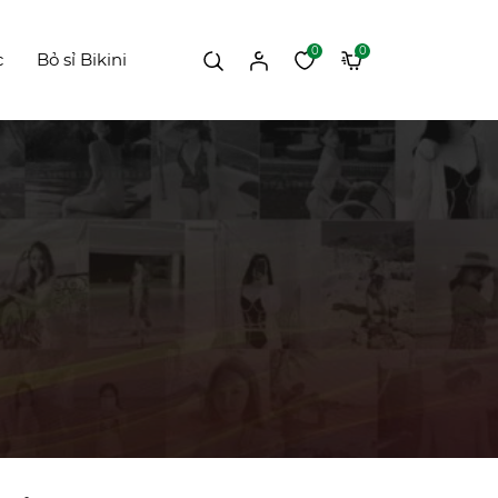
0
0
c
Bỏ sỉ Bikini