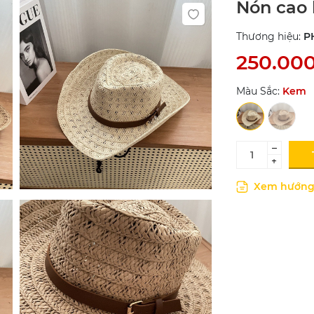
Nón cao 
Thương hiệu:
P
250.00
Màu Sắc:
Kem
–
+
Xem hướng 