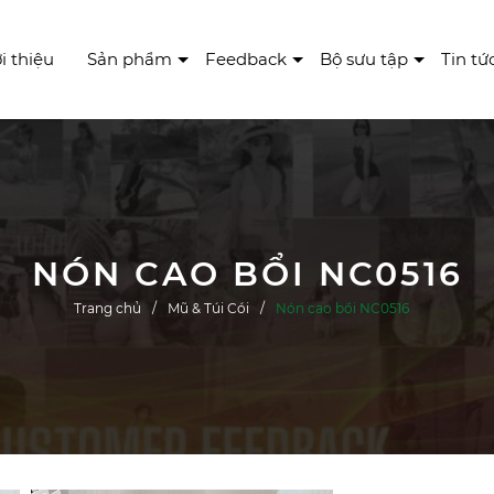
i thiệu
Sản phẩm
Feedback
Bộ sưu tập
Tin tứ
NÓN CAO BỔI NC0516
Trang chủ
Mũ & Túi Cói
Nón cao bổi NC0516