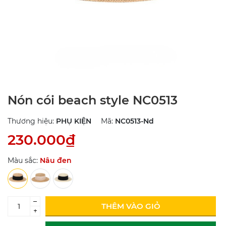
Nón cói beach style NC0513
Thương hiệu:
PHỤ KIỆN
Mã:
NC0513-Nd
230.000₫
Màu sắc:
Nâu đen
–
THÊM VÀO GIỎ
+