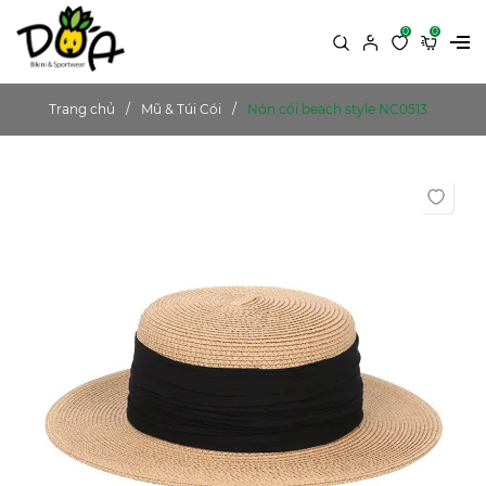
0
0
Trang chủ
Mũ & Túi Cói
Nón cói beach style NC0513