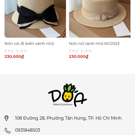
Nón cói đi biển vành nhỏ
Nón nữ vành nhỏ NC0523
NC0524
PHỤ KIỆN
PHỤ KIỆN
230.000₫
230.000₫
108 Đường 28, Phường Tân Hưng, TP. Hồ Chí Minh
0931848503