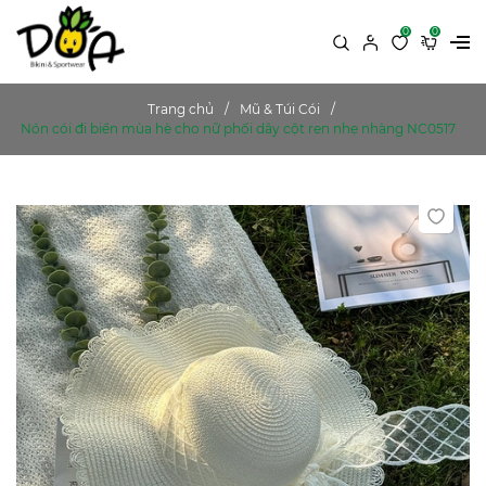
0
0
Trang chủ
Mũ & Túi Cói
Nón cói đi biển mùa hè cho nữ phối dây cột ren nhẹ nhàng NC0517