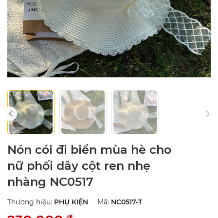
Nón cói đi biển mùa hè cho
nữ phối dây cột ren nhẹ
nhàng NC0517
Thương hiệu:
PHỤ KIỆN
Mã:
NC0517-T