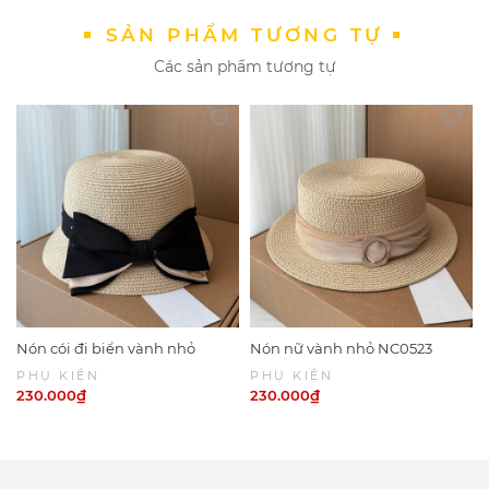
SẢN PHẨM TƯƠNG TỰ
Các sản phẩm tương tự
Nón cói đi biển vành nhỏ
Nón nữ vành nhỏ NC0523
NC0524
PHỤ KIỆN
PHỤ KIỆN
230.000₫
230.000₫