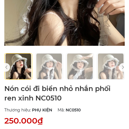
Nón cói đi biển nhỏ nhắn phối
ren xinh NC0510
Thương hiệu:
PHỤ KIỆN
Mã:
NC0510
250.000₫