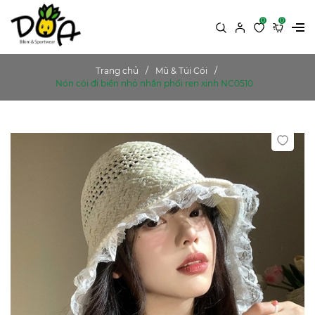
0
0
Trang chủ
Mũ & Túi Cói
Nón cói đi biển nhỏ nhắn phối ren xinh NC0510