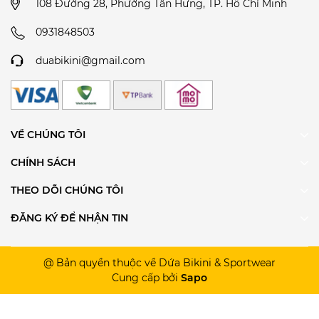
108 Đường 28, Phường Tân Hưng, TP. Hồ Chí Minh
0931848503
duabikini@gmail.com
VỀ CHÚNG TÔI
CHÍNH SÁCH
THEO DÕI CHÚNG TÔI
ĐĂNG KÝ ĐỂ NHẬN TIN
@ Bản quyền thuộc về Dứa Bikini & Sportwear
Cung cấp bởi
Sapo