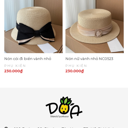
Nón cói đi biển vành nhỏ
Nón nữ vành nhỏ NC0523
NC0524
PHỤ KIỆN
PHỤ KIỆN
230.000₫
230.000₫