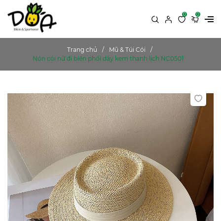
0
0
Trang chủ
Mũ & Túi Cói
Nón cói nữ đi biển phối dây kem thanh lịch NC0501