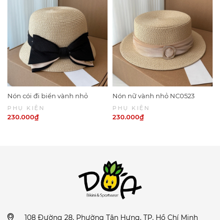
Nón cói đi biển vành nhỏ
Nón nữ vành nhỏ NC0523
NC0524
PHỤ KIỆN
PHỤ KIỆN
230.000₫
230.000₫
108 Đường 28, Phường Tân Hưng, TP. Hồ Chí Minh