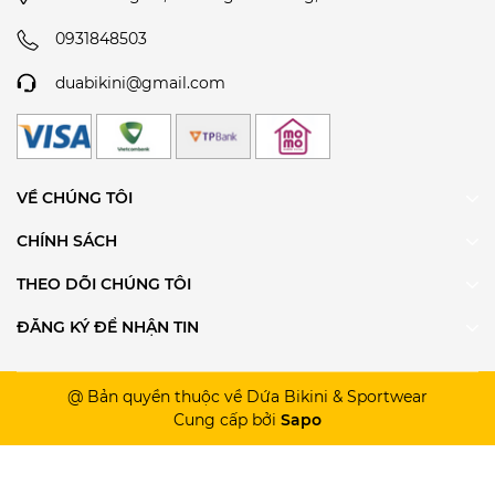
0931848503
duabikini@gmail.com
VỀ CHÚNG TÔI
CHÍNH SÁCH
THEO DÕI CHÚNG TÔI
ĐĂNG KÝ ĐỂ NHẬN TIN
@ Bản quyền thuộc về Dứa Bikini & Sportwear
Cung cấp bởi
Sapo