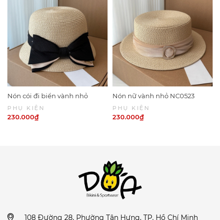
Nón cói đi biển vành nhỏ
Nón nữ vành nhỏ NC0523
NC0524
PHỤ KIỆN
PHỤ KIỆN
230.000₫
230.000₫
108 Đường 28, Phường Tân Hưng, TP. Hồ Chí Minh