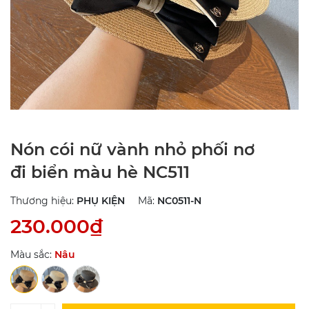
Nón cói nữ vành nhỏ phối nơ
đi biển màu hè NC511
Thương hiệu:
PHỤ KIỆN
Mã:
NC0511-N
230.000₫
Màu sắc:
Nâu