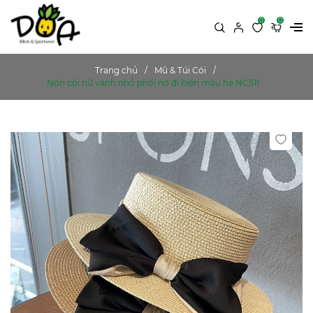
0
0
Trang chủ
Mũ & Túi Cói
Nón cói nữ vành nhỏ phối nơ đi biển màu hè NC511