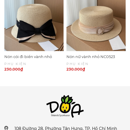
Nón cói đi biển vành nhỏ
Nón nữ vành nhỏ NC0523
NC0524
PHỤ KIỆN
PHỤ KIỆN
230.000₫
230.000₫
108 Đường 28, Phường Tân Hưng, TP. Hồ Chí Minh