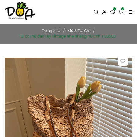
0
0
Trang chủ
Mũ & Túi Cói
Túi cói nữ đan tay vintage nhẹ nhàng nữ tính TC0505