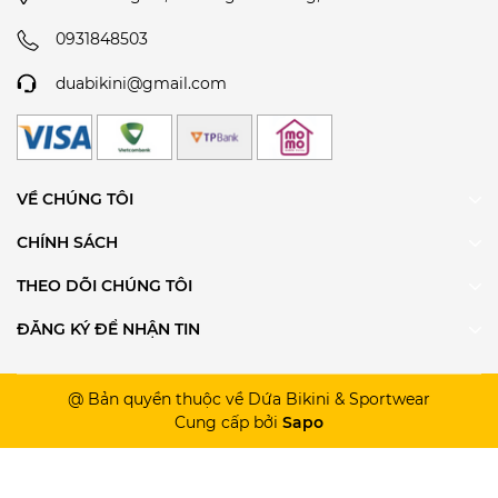
0931848503
duabikini@gmail.com
VỀ CHÚNG TÔI
CHÍNH SÁCH
THEO DÕI CHÚNG TÔI
ĐĂNG KÝ ĐỂ NHẬN TIN
@ Bản quyền thuộc về Dứa Bikini & Sportwear
Cung cấp bởi
Sapo