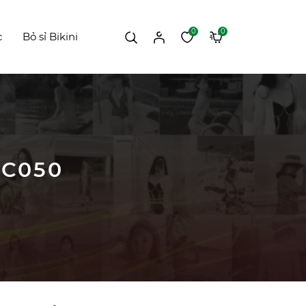
0
0
c
Bỏ sỉ Bikini
TC050