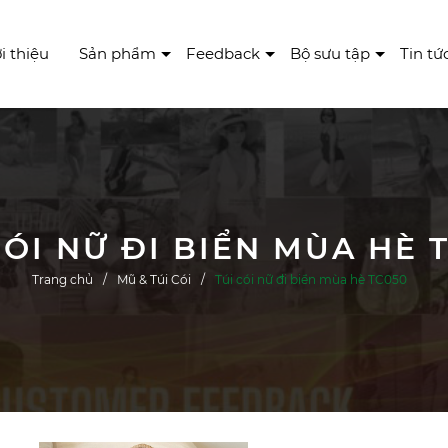
i thiệu
Sản phẩm
Feedback
Bộ sưu tập
Tin tứ
CÓI NỮ ĐI BIỂN MÙA HÈ 
Trang chủ
Mũ & Túi Cói
Túi cói nữ đi biển mùa hè TC050