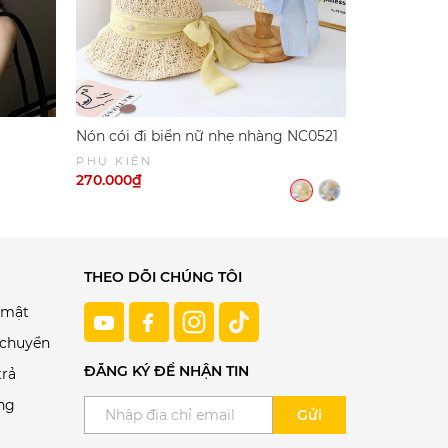
Nón cói đi biển nữ nhẹ nhàng NC0521
Nón cói nữ
PHỤ KIỆN
PHỤ KIỆN
270.000₫
250.000₫
THEO DÕI CHÚNG TÔI
 mật
 chuyển
ĐĂNG KÝ ĐỂ NHẬN TIN
trả
ng
Gửi