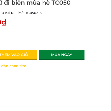
nữ đi biển mùa hè TC050
HỤ KIỆN
Mã:
TC0502-K
0₫
THÊM VÀO GIỎ
MUA NGAY
dẫn chọn size