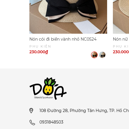
Nón cói đi biển vành nhỏ NC0524
Nón nữ
PHỤ KIỆN
PHỤ K
230.000₫
230.00
108 Đường 28, Phường Tân Hưng, TP. Hồ Ch
0931848503