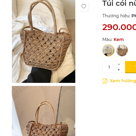
Túi cói 
Thương hiệu:
P
290.00
Màu:
Kem
–
+
Xem hướng 