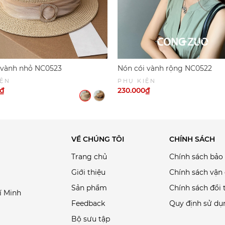
 vành nhỏ NC0523
Nón cói vành rộng NC0522
IỆN
PHỤ KIỆN
0₫
230.000₫
VỀ CHÚNG TÔI
CHÍNH SÁCH
Trang chủ
Chính sách bảo
Giới thiệu
Chính sách vận
Sản phẩm
Chính sách đổi 
í Minh
Feedback
Quy định sử dụ
Bộ sưu tập