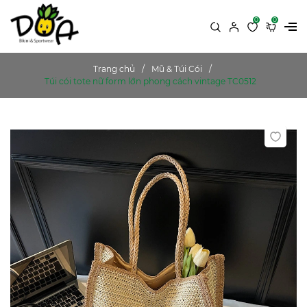
0
0
Trang chủ
Mũ & Túi Cói
Túi cói tote nữ form lớn phong cách vintage TC0512