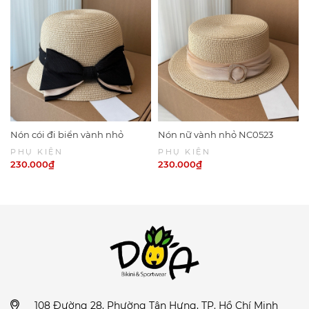
Nón cói đi biển vành nhỏ
Nón nữ vành nhỏ NC0523
NC0524
PHỤ KIỆN
PHỤ KIỆN
230.000₫
230.000₫
108 Đường 28, Phường Tân Hưng, TP. Hồ Chí Minh