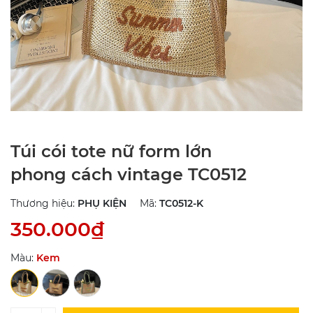
Túi cói tote nữ form lớn
phong cách vintage TC0512
Thương hiệu:
PHỤ KIỆN
Mã:
TC0512-K
350.000₫
Màu:
Kem