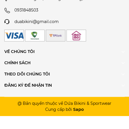
0931848503
duabikini@gmail.com
VỀ CHÚNG TÔI
CHÍNH SÁCH
THEO DÕI CHÚNG TÔI
ĐĂNG KÝ ĐỂ NHẬN TIN
@ Bản quyền thuộc về Dứa Bikini & Sportwear
Cung cấp bởi
Sapo